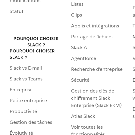
modifications
Listes
P
Statut
Clips
a
Applis et intégrations
Partage de fichiers
POURQUOI CHOISIR
SLACK ?
Slack AI
S
POURQUOI CHOISIR
SLACK ?
Agentforce
V
Slack vs E-mail
Recherche d’entreprise
S
Slack vs Teams
Sécurité
Entreprise
Gestion des clés de
S
chiffrement Slack
v
Petite entreprise
Enterprise (Slack EKM)
D
Productivité
Atlas Slack
s
Gestion des tâches
Voir toutes les
Évolutivité
fonctionnalités