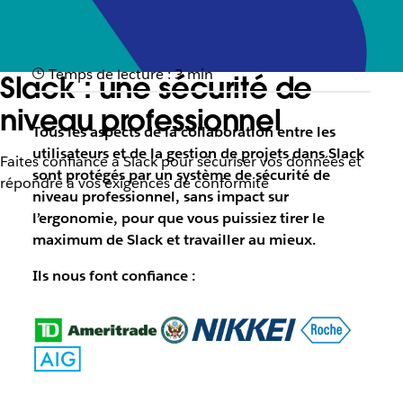
Temps de lecture : 3 min
Slack : une sécurité de
niveau professionnel
Tous les aspects de la collaboration entre les
utilisateurs et de la gestion de projets dans Slack
Faites confiance à Slack pour sécuriser vos données et
sont protégés par un système de sécurité de
répondre à vos exigences de conformité
niveau professionnel, sans impact sur
l’ergonomie, pour que vous puissiez tirer le
maximum de Slack et travailler au mieux.
Ils nous font confiance :