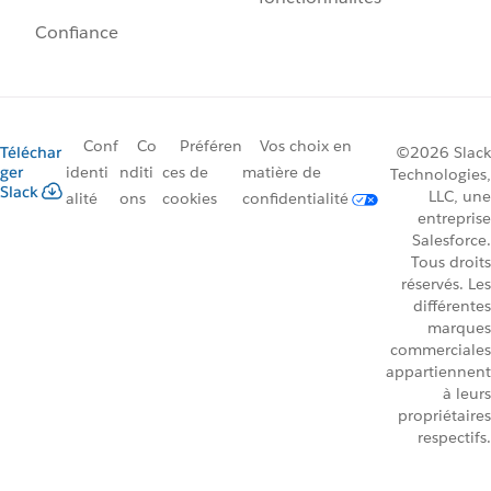
Confiance
Conf
Co
Préféren
Vos choix en
Téléchar
©2026 Slack
ger
identi
nditi
ces de
matière de
Technologies,
Slack
LLC, une
alité
ons
cookies
confidentialité
entreprise
Salesforce.
Tous droits
réservés. Les
différentes
marques
commerciales
appartiennent
à leurs
propriétaires
respectifs.