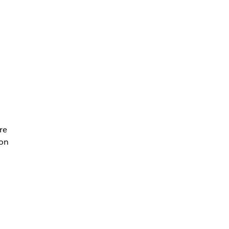
re
ion