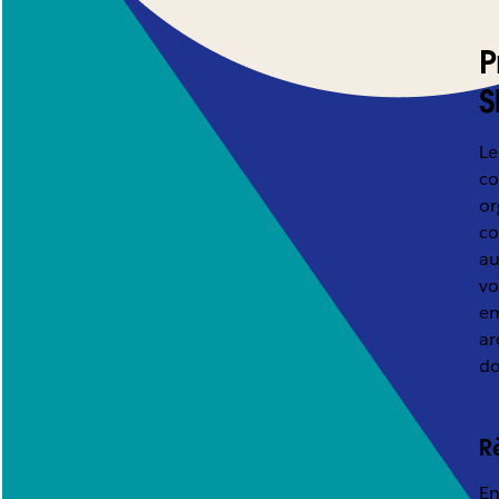
P
S
Le
co
or
co
au
vo
em
ar
do
R
En