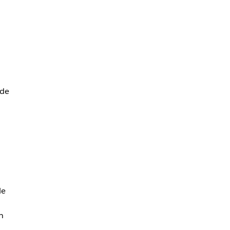
 de
le
n