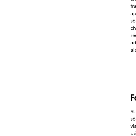
fr
ap
sé
ch
ré
ad
al
F
Sl
sé
vi
dé