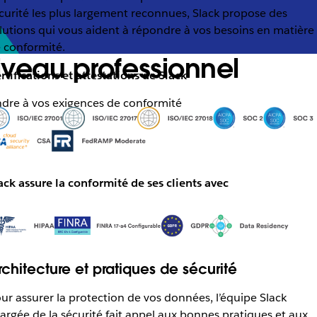
curité les plus largement reconnues, Slack propose des
lutions qui vous aident à répondre à vos besoins en matière
 conformité.
iveau professionnel
rtifications et attestations de Slack
ndre à vos exigences de conformité
ack assure la conformité de ses clients avec
rchitecture et pratiques de sécurité
ur assurer la protection de vos données, l’équipe Slack
argée de la sécurité fait appel aux bonnes pratiques et aux