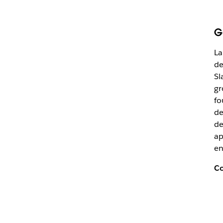
G
La
de
Sl
gr
fo
de
de
ap
en
Co