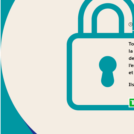
To
la
de
l’
et
Il