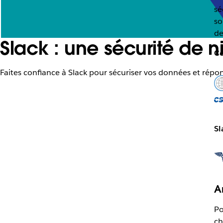
sé
so
de
Slack : une sécurité de n
Ce
Faites confiance à Slack pour sécuriser vos données et répo
Sl
A
Po
ch