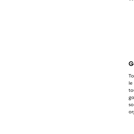
G
To
le
to
go
so
or