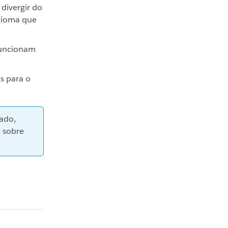
divergir do
idioma que
funcionam
s para o
lado,
s sobre