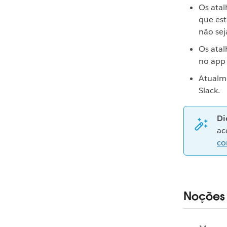
Os atal
que est
não sej
Os atal
no app
Atualme
Slack.
Di
ac
co
Noções 