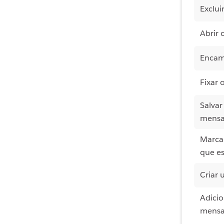
Exclu
Abrir 
Encam
Fixar
Salva
mens
Marca
que es
Criar
Adicio
mens