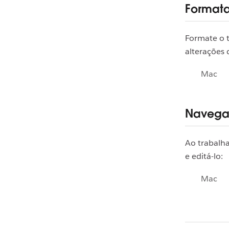
Formata
Formate o 
alterações 
Mac
Navega
Ao trabalh
e editá-lo:
Mac