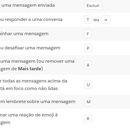
ir uma mensagem enviada
Excluir
ou responder a uma conversa
ou
T
→
inhar uma mensagem
F
 ou desafixar uma mensagem
P
r uma mensagem (ou remover uma
A
agem de
Mais tarde
)
r todas as mensagens acima da
U
tá em foco como não lidas
 um lembrete sobre uma mensagem
M
nar uma reação de emoji à
R
agem