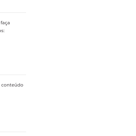
 faça
s:
o conteúdo