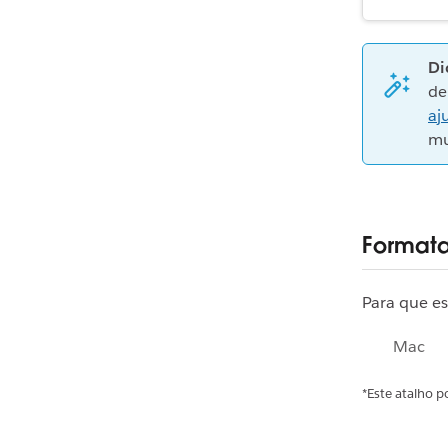
Di
de
aj
mu
Format
Para que e
Mac
*Este atalho p