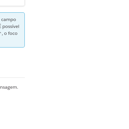
no campo
 possível
, o foco
ensagem.