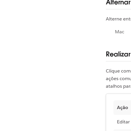
Alternar
Alterne ent
Mac
Realiza
Clique com
ações comu
atalhos par
Ação
Edita