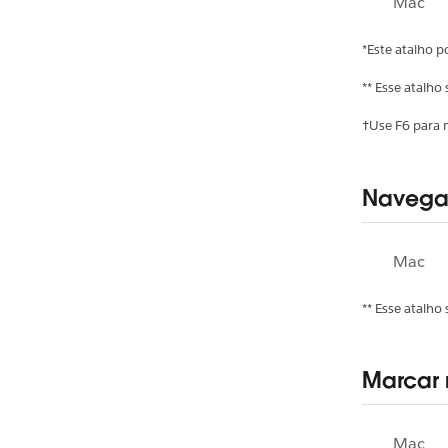
Mac
*Este atalho p
** Esse atalh
†Use F6 para m
Navegar
Mac
** Esse atalh
Marcar 
Mac