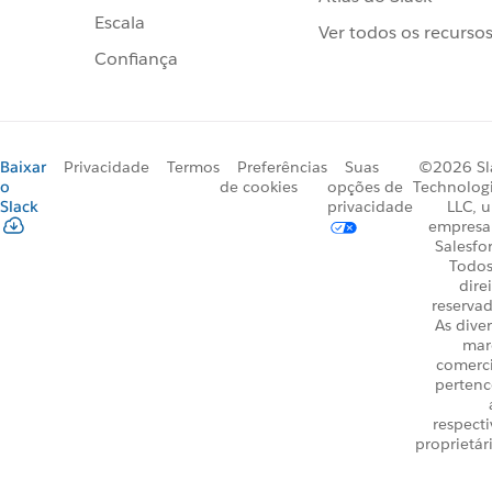
Escala
Ver todos os recurso
Confiança
Baixar
Privacidade
Termos
Preferências
Suas
©2026 Sl
o
de cookies
opções de
Technologi
Slack
privacidade
LLC, 
empresa
Salesfo
Todos
dire
reservad
As dive
mar
comerci
perten
respecti
proprietár