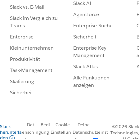
Slack AI
F
Slack vs. E-Mail
Agentforce
E
Slack im Vergleich zu
Enterprise-Suche
Ö
Teams
Sicherheit
Enterprise
Enterprise Key
G
Kleinunternehmen
Management
S
Produktivität
Slack Atlas
Task-Management
Alle Funktionen
Skalierung
anzeigen
Sicherheit
Dat
Bedi
Cookie-
Deine
Slack
©2026 Slack
herunterla
ensch
ngung
Einstellun
Datenschutzeinst
Technologies,
den