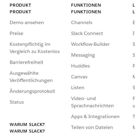
PRODUKT
FUNKTIONEN
PRODUKT
FUNKTIONEN
Demo ansehen
Channels
Preise
Slack Connect
I
Kostenpflichtig im
Workflow-Builder
S
Vergleich zu Kostenlos
Messaging
S
Barrierefreiheit
Huddles
Ausgewählte
Canvas
Veröffentlichungen
Listen
S
Änderungsprotokoll
Video- und
F
Status
Sprachnachrichten
Apps & Integrationen
WARUM SLACK?
Teilen von Dateien
WARUM SLACK?