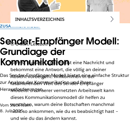
INHALTSVERZEICHNIS
ZUSAMMENARBEIT
Sender-Empfänger Modell:
6 Min. Lesezeit
Grundlage der
Kommunikation
Kennst du das? Du schreibst eine Nachricht und
bekommst eine Antwort, die völlig an deiner
Das Sender-Empfänger Modell bietet eine einfache Struktur
Absicht vorbeigeht. Willkommen in der
zur Analyse der Kommunikation und ihrer
faszinierenden Welt des Sender-Empfänger
Herausforderungen.
Modells! In unserer vernetzten Arbeitswelt kann
dieses Kommunikationsmodell dir helfen zu
verstehen, warum deine Botschaften manchmal
Vom Slack-Team
8. Juli 2025
nicht so ankommen, wie du es beabsichtigt hast –
und wie du das ändern kannst.