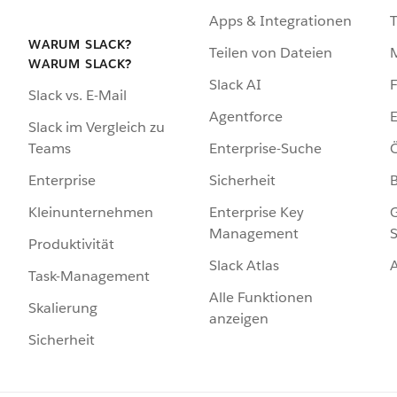
Apps & Integrationen
WARUM SLACK?
Teilen von Dateien
WARUM SLACK?
Slack AI
F
Slack vs. E-Mail
Agentforce
E
Slack im Vergleich zu
Enterprise-Suche
Ö
Teams
Sicherheit
Enterprise
Enterprise Key
G
Kleinunternehmen
Management
S
Produktivität
Slack Atlas
Task-Management
Alle Funktionen
Skalierung
anzeigen
Sicherheit