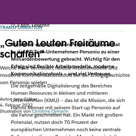
3 Min. Lesezeit
TRANSFORMATION
„Guten Leuten Freiräume
Mit seiner cloudbasierten Personalsoftware hat
schaffen“
es das HR-Tech-Unternehmen Personio zu einer
Milliardenbewertung gebracht. Wichtig für den
Erfolg sind flexible Arbeitsmodelle, moderne
Welche Rolle Vertrauen, flexible Arbeitsmodelle und
Kommunikationstools – und viel Vertrauen.
moderne Kommunikationstools bei der Erfolgsgeschichte
von Personio spielen
Die zeitgemäße Digitalisierung des Bereiches
Human Resources in kleinen und mittleren
Autor: Jens Gräber
Unternehmen (KMU) – das ist die Mission, die sich
4. Februar 2022
Hanno Renner mit seinem Start-up Personio auf
Illustration von
Christine Oymann
die Fahne geschrieben hat. Ein Markt mit großem
Potenzial, nutzen doch 70 Prozent der
europäischen Unternehmen noch keine zentrale