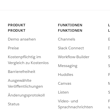
PRODUKT
FUNKTIONEN
PRODUKT
FUNKTIONEN
Demo ansehen
Channels
Preise
Slack Connect
I
Kostenpflichtig im
Workflow-Builder
S
Vergleich zu Kostenlos
Messaging
S
Barrierefreiheit
Huddles
Ausgewählte
Canvas
Veröffentlichungen
Listen
S
Änderungsprotokoll
Video- und
F
Status
Sprachnachrichten