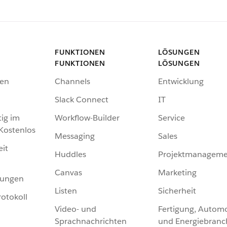
FUNKTIONEN
LÖSUNGEN
FUNKTIONEN
LÖSUNGEN
en
Channels
Entwicklung
Slack Connect
IT
tig im
Workflow-Builder
Service
 Kostenlos
Messaging
Sales
eit
Huddles
Projektmanageme
Canvas
Marketing
hungen
Listen
Sicherheit
otokoll
Video- und
Fertigung, Automo
Sprachnachrichten
und Energiebranc