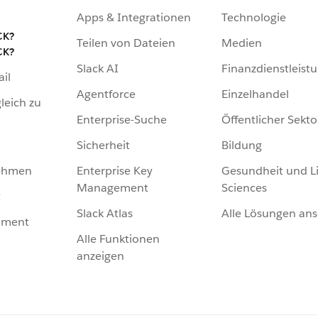
Apps & Integrationen
Technologie
CK?
Teilen von Dateien
Medien
CK?
Slack AI
Finanzdienstleist
ail
Agentforce
Einzelhandel
leich zu
Enterprise-Suche
Öffentlicher Sekto
Sicherheit
Bildung
Enterprise Key
Gesundheit und Li
nehmen
Management
Sciences
t
Slack Atlas
Alle Lösungen an
ement
Alle Funktionen
anzeigen