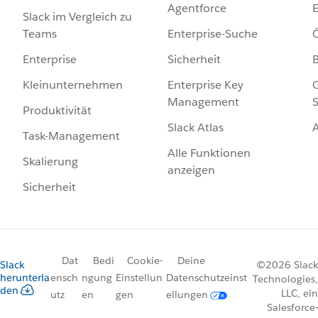
Agentforce
E
Slack im Vergleich zu
Enterprise-Suche
Ö
Teams
Sicherheit
Enterprise
Enterprise Key
G
Kleinunternehmen
Management
S
Produktivität
Slack Atlas
Task-Management
Alle Funktionen
Skalierung
anzeigen
Sicherheit
Dat
Bedi
Cookie-
Deine
Slack
©2026 Slack
herunterla
ensch
ngung
Einstellun
Datenschutzeinst
Technologies,
den
LLC, ein
utz
en
gen
ellungen
Salesforce-