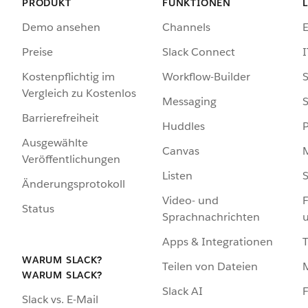
PRODUKT
FUNKTIONEN
Demo ansehen
Channels
Preise
Slack Connect
I
Kostenpflichtig im
Workflow-Builder
S
Vergleich zu Kostenlos
Messaging
S
Barrierefreiheit
Huddles
Ausgewählte
Canvas
Veröffentlichungen
Listen
S
Änderungsprotokoll
Video- und
F
Status
Sprachnachrichten
Apps & Integrationen
WARUM SLACK?
Teilen von Dateien
WARUM SLACK?
Slack AI
F
Slack vs. E-Mail