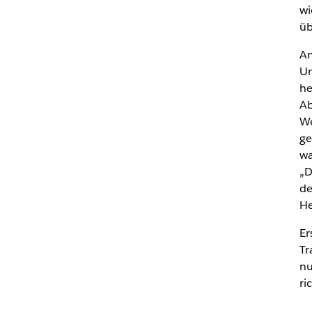
wi
üb
An
Un
he
Ab
We
ge
wa
„D
de
He
Er
Tr
nu
ri