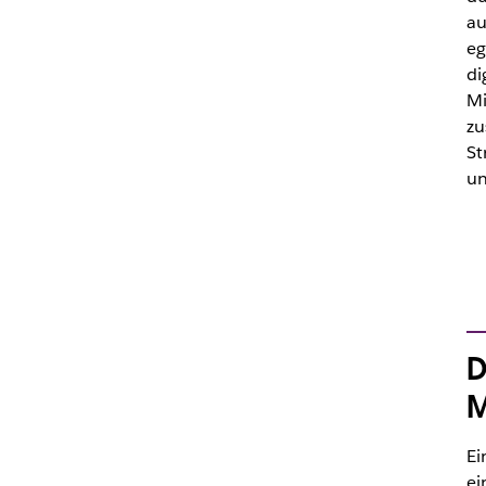
au
eg
di
Mi
zu
St
un
D
M
Ei
ei