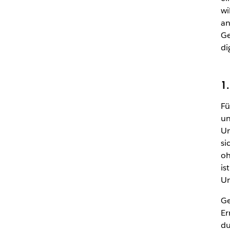
wi
an
Ge
di
1
Fü
un
Um
si
oh
is
Un
Ge
Er
du