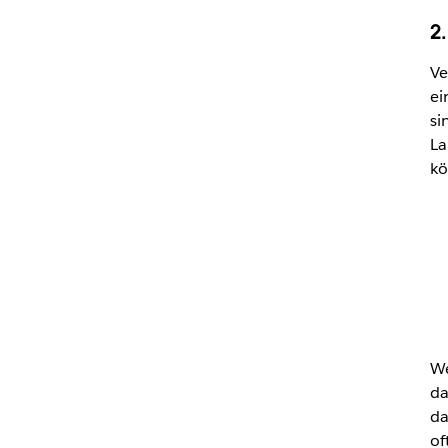
2
Ve
ei
si
La
kö
We
da
da
of