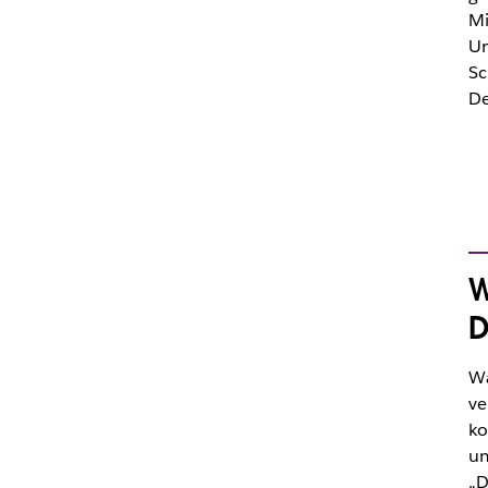
Mi
Un
Sc
De
W
D
Wä
ve
ko
um
„D