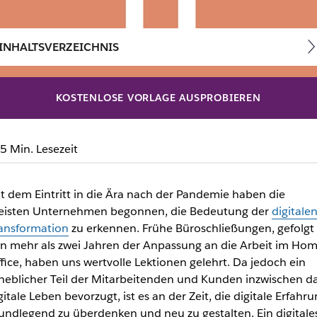
INHALTSVERZEICHNIS
KOSTENLOSE VORLAGE AUSPROBIEREN
blieren: Die 5 Basics für
5 Min. Lesezeit
ens, die in der modernen Unternehmenslandschaft wettbewer
t dem Eintritt in die Ära nach der Pandemie haben die
isten Unternehmen begonnen, die Bedeutung der
digitale
ansformation
zu erkennen. Frühe Büroschließungen, gefolgt
n mehr als zwei Jahren der Anpassung an die Arbeit im Hom
fice, haben uns wertvolle Lektionen gelehrt. Da jedoch ein
heblicher Teil der Mitarbeitenden und Kunden inzwischen d
gitale Leben bevorzugt, ist es an der Zeit, die digitale Erfahr
undlegend zu überdenken und neu zu gestalten. Ein digitale