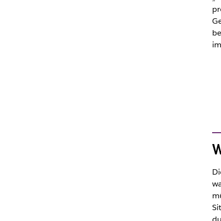
pr
Ge
be
im
W
Di
wa
mü
Si
du