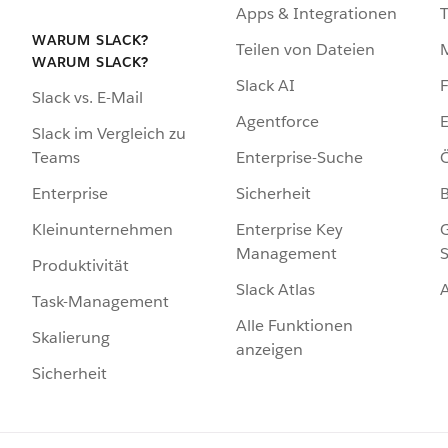
Apps & Integrationen
WARUM SLACK?
Teilen von Dateien
WARUM SLACK?
Slack AI
F
Slack vs. E-Mail
Agentforce
E
Slack im Vergleich zu
Enterprise-Suche
Ö
Teams
Sicherheit
Enterprise
Enterprise Key
G
Kleinunternehmen
Management
S
Produktivität
Slack Atlas
Task-Management
Alle Funktionen
Skalierung
anzeigen
Sicherheit