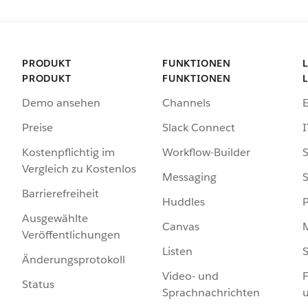
PRODUKT
FUNKTIONEN
PRODUKT
FUNKTIONEN
Demo ansehen
Channels
Preise
Slack Connect
I
Kostenpflichtig im
Workflow-Builder
S
Vergleich zu Kostenlos
Messaging
S
Barrierefreiheit
Huddles
Ausgewählte
Canvas
Veröffentlichungen
Listen
S
Änderungsprotokoll
Video- und
F
Status
Sprachnachrichten