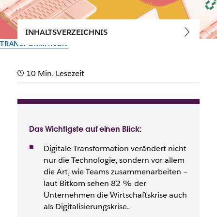
INHALTSVERZEICHNIS
TRANSFORMATION
Was digitale Transformation
10 Min. Lesezeit
für dein Unternehmen
bedeutet
Beginne jetzt mit der Planung für die digitale Zukunft deines
Das Wichtigste auf einen Blick:
Unternehmens
Digitale Transformation verändert nicht
nur die Technologie, sondern vor allem
Vom Slack-Team
die Art, wie Teams zusammenarbeiten –
13. Februar 2026
laut Bitkom sehen 82 % der
Unternehmen die Wirtschaftskrise auch
als Digitalisierungskrise.