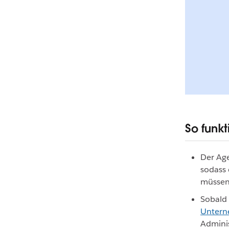
So funkt
Der Age
sodass 
müssen
Sobald
Untern
Admini