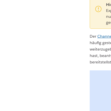
Hi
Ex
nu
ge
Der
Channe
häufig gest
weiterzuge
hast, bean
bereitstellst