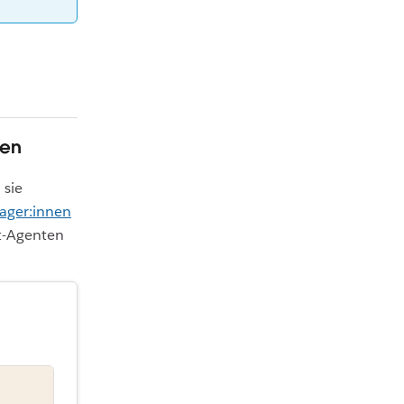
gen
 sie
ager:innen
t-Agenten