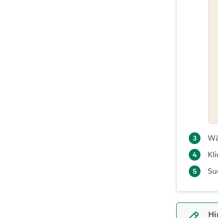
Wä
Kl
Su
Hi