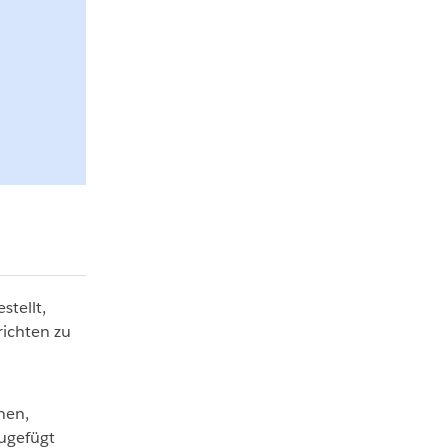
stellt,
richten zu
nen,
ugefügt