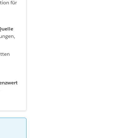
tion für
Quelle
sungen,
itten
enzwert
e