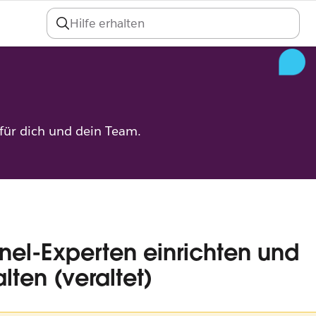
An
 für dich und dein Team.
el-Experten einrichten und
lten (veraltet)