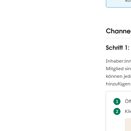
kon
Channel
Schritt 
Inhaber:in
Mitglied s
können jed
hinzufügen
Öf
Kl