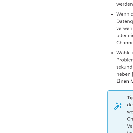
werden
Wenn d
Datenqu
verwend
oder ei
Channel
Wähle 
Proble
sekundä
neben j
Einen 
Ti
de
we
Ch
Ve