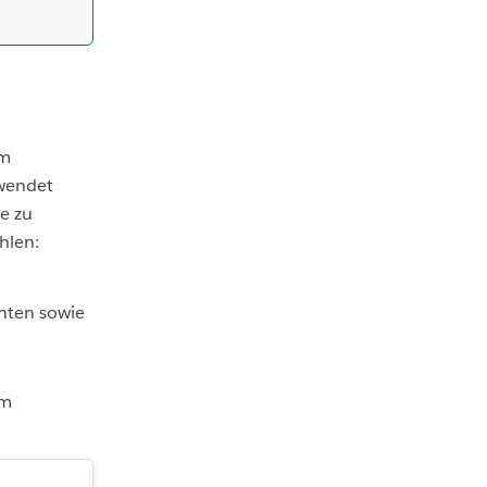
um
rwendet
e zu
hlen:
hten sowie
um