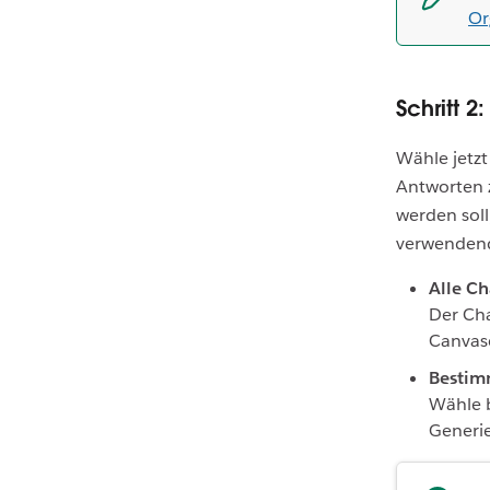
Or
Schritt 
Wähle jetzt
Antworten 
werden soll
verwendend
Alle Ch
Der Cha
Canvase
Bestim
Wähle 
Generi