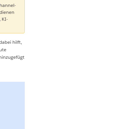
hannel-
 dienen
 KI-
abei hilft,
ute
hinzugefügt