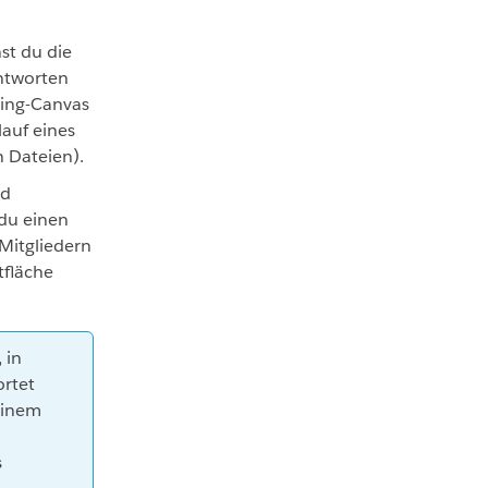
st du die
ntworten
ding-Canvas
auf eines
n Dateien).
nd
du einen
Mitgliedern
tfläche
 in
rtet
einem
s