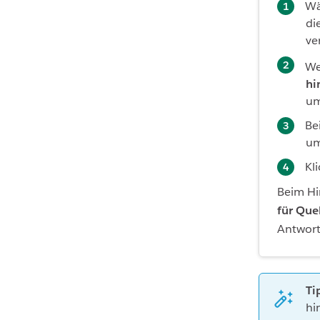
Wä
di
ve
We
hi
um
Be
um
Kl
Beim Hi
für Que
Antwort
Ti
hi