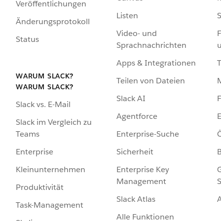
Veröffentlichungen
Listen
S
Änderungsprotokoll
Video- und
F
Status
Sprachnachrichten
Apps & Integrationen
WARUM SLACK?
Teilen von Dateien
WARUM SLACK?
Slack AI
F
Slack vs. E-Mail
Agentforce
E
Slack im Vergleich zu
Enterprise-Suche
Ö
Teams
Sicherheit
Enterprise
Enterprise Key
G
Kleinunternehmen
Management
S
Produktivität
Slack Atlas
Task-Management
Alle Funktionen