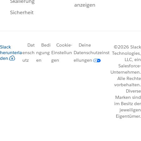
Skalierung
anzeigen
Sicherheit
Dat
Bedi
Cookie-
Deine
Slack
©2026 Slack
herunterla
ensch
ngung
Einstellun
Datenschutzeinst
Technologies,
den
LLC, ein
utz
en
gen
ellungen
Salesforce-
Unternehmen.
Alle Rechte
vorbehalten.
Diverse
Marken sind
im Besitz der
jeweiligen
Eigentümer.