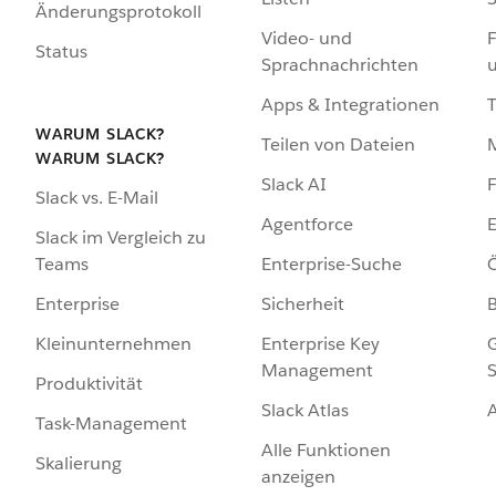
Änderungsprotokoll
Video- und
F
Status
Sprachnachrichten
Apps & Integrationen
WARUM SLACK?
Teilen von Dateien
WARUM SLACK?
Slack AI
F
Slack vs. E-Mail
Agentforce
E
Slack im Vergleich zu
Enterprise-Suche
Ö
Teams
Sicherheit
Enterprise
Enterprise Key
G
Kleinunternehmen
Management
S
Produktivität
Slack Atlas
Task-Management
Alle Funktionen
Skalierung
anzeigen