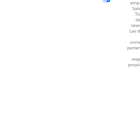
emp
Sal
To
d
rese
Las d
come
perte
resp
propi