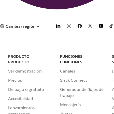
Cambiar región
PRODUCTO
FUNCIONES
PRODUCTO
FUNCIONES
Ver demostración
Canales
I
Precios
Slack Connect
T
De pago o gratuito
Generador de flujos de
A
trabajo
Accesibilidad
Mensajería
Lanzamientos
destacados
Juntas