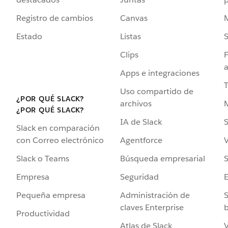
Registro de cambios
Canvas
Estado
Listas
Clips
F
a
Apps e integraciones
Uso compartido de
¿POR QUÉ SLACK?
archivos
¿POR QUÉ SLACK?
IA de Slack
S
Slack en comparación
Agentforce
V
con Correo electrónico
Búsqueda empresarial
S
Slack o Teams
Seguridad
Empresa
Administración de
S
Pequeña empresa
claves Enterprise
b
Productividad
Atlas de Slack
V