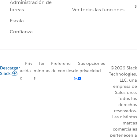
Administración de
s
Ver todas las funciones
tareas
Escala
Confianza
Priv
Tér
Preferenci
Sus opciones
Descargar
©2026 Slack
acida
mino
as de cookies
de privacidad
Slack
Technologies,
d
s
LLC, una
empresa de
Salesforce.
Todos los
derechos
reservados.
Las distintas
marcas
comerciales
pertenecen a