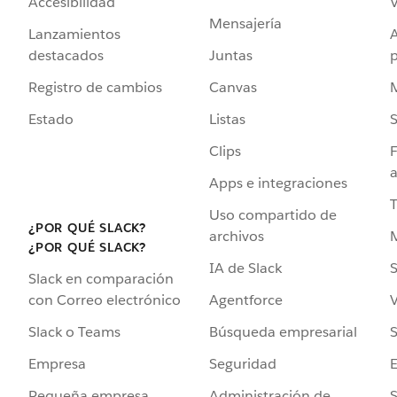
Accesibilidad
Mensajería
Lanzamientos
destacados
Juntas
Registro de cambios
Canvas
Estado
Listas
Clips
F
a
Apps e integraciones
Uso compartido de
¿POR QUÉ SLACK?
archivos
¿POR QUÉ SLACK?
IA de Slack
S
Slack en comparación
Agentforce
V
con Correo electrónico
Búsqueda empresarial
S
Slack o Teams
Seguridad
Empresa
Administración de
S
Pequeña empresa