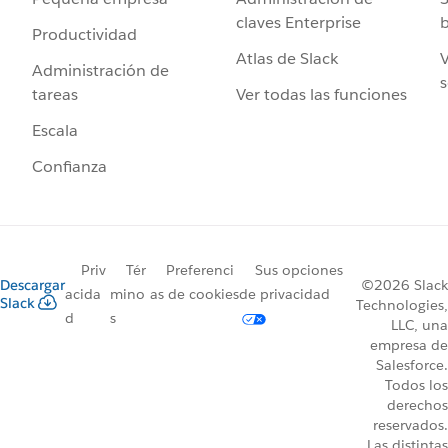
claves Enterprise
b
Productividad
Atlas de Slack
V
Administración de
s
Ver todas las funciones
tareas
Escala
Confianza
Priv
Tér
Preferenci
Sus opciones
Descargar
©2026 Slack
acida
mino
as de cookies
de privacidad
Slack
Technologies,
d
s
LLC, una
empresa de
Salesforce.
Todos los
derechos
reservados.
Las distintas