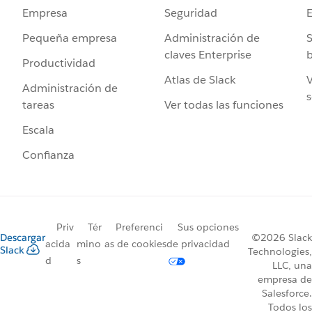
Seguridad
Empresa
Administración de
S
Pequeña empresa
claves Enterprise
b
Productividad
Atlas de Slack
V
Administración de
s
Ver todas las funciones
tareas
Escala
Confianza
Priv
Tér
Preferenci
Sus opciones
Descargar
©2026 Slack
acida
mino
as de cookies
de privacidad
Slack
Technologies,
d
s
LLC, una
empresa de
Salesforce.
Todos los