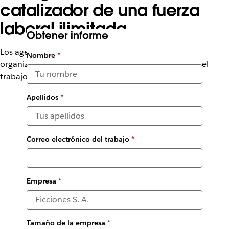
catalizador de una fuerza
laboral ilimitada
Obtener informe
Los agentes autónomos de Agentforce llevarán a las
Nombre
*
organizaciones a una nueva era de productividad en el
trabajo
Apellidos
*
Correo electrónico del trabajo
*
Empresa
*
Tamaño de la empresa
*