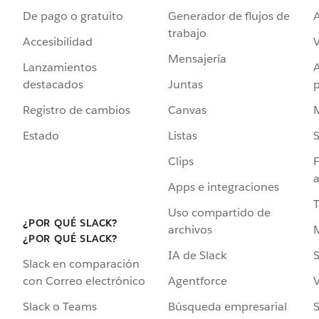
De pago o gratuito
Generador de flujos de
A
trabajo
Accesibilidad
Mensajería
Lanzamientos
destacados
Juntas
Registro de cambios
Canvas
Estado
Listas
Clips
F
a
Apps e integraciones
Uso compartido de
¿POR QUÉ SLACK?
archivos
¿POR QUÉ SLACK?
IA de Slack
S
Slack en comparación
Agentforce
V
con Correo electrónico
Búsqueda empresarial
S
Slack o Teams