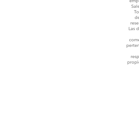
emp
Sal
To
d
rese
Las d
come
perte
resp
propi