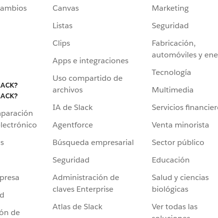
cambios
Canvas
Marketing
Listas
Seguridad
Clips
Fabricación,
automóviles y ene
Apps e integraciones
Tecnología
Uso compartido de
LACK?
archivos
Multimedia
LACK?
IA de Slack
Servicios financie
mparación
Agentforce
Venta minorista
lectrónico
Búsqueda empresarial
Sector público
s
Seguridad
Educación
Administración de
Salud y ciencias
presa
claves Enterprise
biológicas
ad
Atlas de Slack
Ver todas las
ión de