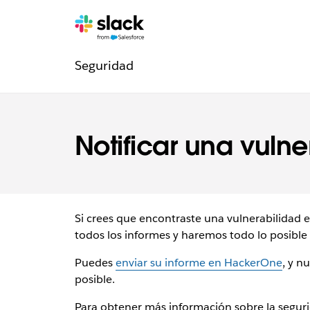
Navegación
Páginas
adicionales
Seguridad
de
la
sección
Notificar una vulne
Legal
Si crees que encontraste una vulnerabilidad 
todos los informes y haremos todo lo posible
Puedes
enviar su informe en HackerOne
, y n
posible.
Para obtener más información sobre la segurid