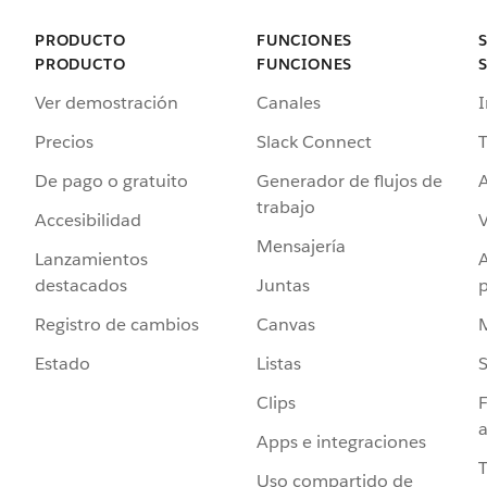
PRODUCTO
FUNCIONES
PRODUCTO
FUNCIONES
Ver demostración
Canales
I
Precios
Slack Connect
T
De pago o gratuito
Generador de flujos de
A
trabajo
Accesibilidad
Mensajería
Lanzamientos
destacados
Juntas
Registro de cambios
Canvas
Estado
Listas
Clips
F
a
Apps e integraciones
Uso compartido de