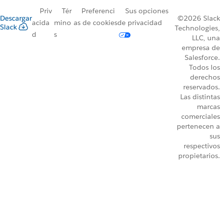
Priv
Tér
Preferenci
Sus opciones
Descargar
©2026 Slack
acida
mino
as de cookies
de privacidad
Slack
Technologies,
d
s
LLC, una
empresa de
Salesforce.
Todos los
derechos
reservados.
Las distintas
marcas
comerciales
pertenecen a
sus
respectivos
propietarios.