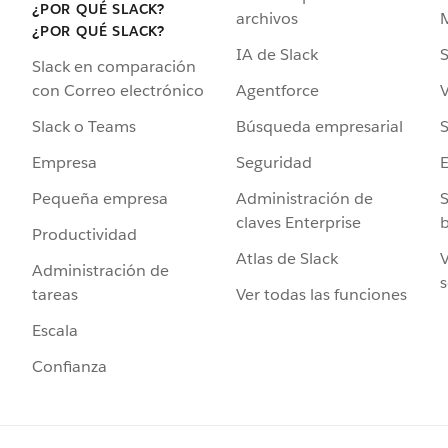
¿POR QUÉ SLACK?
archivos
¿POR QUÉ SLACK?
IA de Slack
S
Slack en comparación
Agentforce
V
con Correo electrónico
Búsqueda empresarial
S
Slack o Teams
Seguridad
Empresa
Administración de
S
Pequeña empresa
claves Enterprise
b
Productividad
Atlas de Slack
V
Administración de
s
Ver todas las funciones
tareas
Escala
Confianza