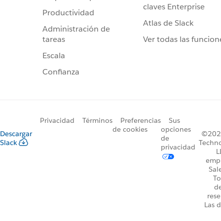
claves Enterprise
Productividad
Atlas de Slack
Administración de
Ver todas las funcion
tareas
Escala
Confianza
Privacidad
Términos
Preferencias
Sus
de cookies
opciones
Descargar
©2026
de
Slack
Techno
privacidad
L
emp
Sal
To
d
rese
Las d