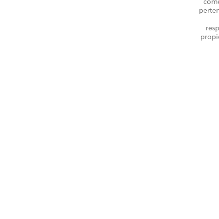
come
perte
resp
propi