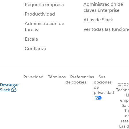
Administración de
Pequeña empresa
claves Enterprise
Productividad
Atlas de Slack
Administración de
Ver todas las funcion
tareas
Escala
Confianza
Privacidad
Términos
Preferencias
Sus
de cookies
opciones
Descargar
©2026
de
Slack
Techno
privacidad
L
emp
Sal
To
d
rese
Las d