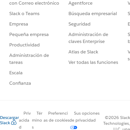
Agentforce
V
con Correo electrónico
Búsqueda empresarial
S
Slack o Teams
Seguridad
Empresa
Administración de
S
Pequeña empresa
claves Enterprise
b
Productividad
Atlas de Slack
V
Administración de
s
Ver todas las funciones
tareas
Escala
Confianza
Priv
Tér
Preferenci
Sus opciones
Descargar
©2026 Slack
acida
mino
as de cookies
de privacidad
Slack
Technologies,
d
s
LLC, una