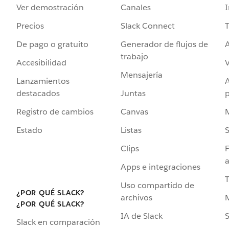
Ver demostración
Canales
I
Precios
Slack Connect
T
De pago o gratuito
Generador de flujos de
A
trabajo
Accesibilidad
Mensajería
Lanzamientos
destacados
Juntas
Registro de cambios
Canvas
Estado
Listas
Clips
F
a
Apps e integraciones
Uso compartido de
¿POR QUÉ SLACK?
archivos
¿POR QUÉ SLACK?
IA de Slack
S
Slack en comparación