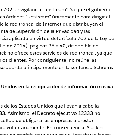
 702 de vigilancia "upstream". Ya que el gobierno
a las órdenes "upstream" únicamente para dirigir el
de la red troncal de Internet que distribuyen el
unta de Supervisión de la Privacidad y las
ncia aplicado en virtud del artículo 702 de la Ley de
julio de 2014), páginas 35 a 40, disponible en
lack no ofrece estos servicios de red troncal, ya que
ios clientes. Por consiguiente, no reúne las
e se aborda principalmente en la sentencia Schrems
os Unidos en la recopilación de información masiva
s de los Estados Unidos que llevan a cabo la
333. Asimismo, el Decreto ejecutivo 12333 no
cultad de obligar a las empresas a prestar
 hará voluntariamente. En consecuencia, Slack no
inguna medida para propiciar el tipo de vigilancia