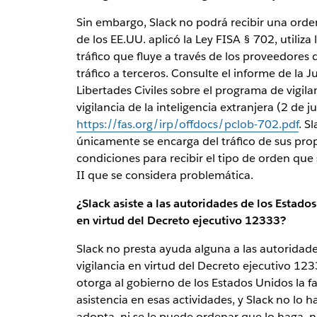
Sin embargo, Slack no podrá recibir una orden
de los EE.UU. aplicó la Ley FISA § 702, utiliz
tráfico que fluye a través de los proveedores 
tráfico a terceros. Consulte el informe de la J
Libertades Civiles sobre el programa de vigila
vigilancia de la inteligencia extranjera (2 de 
https://fas.org/irp/offdocs/pclob-702.pdf
. S
únicamente se encarga del tráfico de sus prop
condiciones para recibir el tipo de orden qu
II que se considera problemática.
¿Slack asiste a las autoridades de los Estad
en virtud del Decreto ejecutivo 12333?
Slack no presta ayuda alguna a las autoridade
vigilancia en virtud del Decreto ejecutivo 12
otorga al gobierno de los Estados Unidos la fa
asistencia en esas actividades, y Slack no lo
adopta, ni se le puede ordenar que lo haga, n