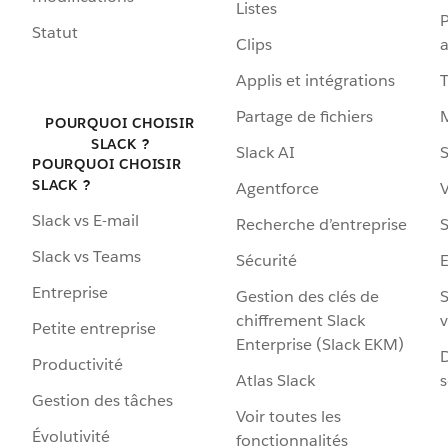
Listes
P
Statut
Clips
a
Applis et intégrations
Partage de fichiers
POURQUOI CHOISIR
SLACK ?
Slack AI
S
POURQUOI CHOISIR
SLACK ?
Agentforce
V
Slack vs E-mail
Recherche d’entreprise
S
Slack vs Teams
Sécurité
Entreprise
Gestion des clés de
S
chiffrement Slack
v
Petite entreprise
Enterprise (Slack EKM)
D
Productivité
Atlas Slack
s
Gestion des tâches
Voir toutes les
Évolutivité
fonctionnalités