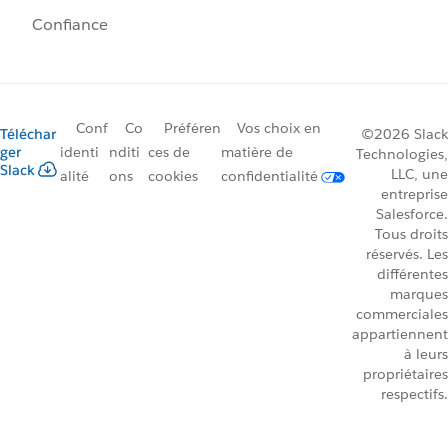
Confiance
Conf
Co
Préféren
Vos choix en
Téléchar
©2026 Slack
ger
identi
nditi
ces de
matière de
Technologies,
Slack
LLC, une
alité
ons
cookies
confidentialité
entreprise
Salesforce.
Tous droits
réservés. Les
différentes
marques
commerciales
appartiennent
à leurs
propriétaires
respectifs.