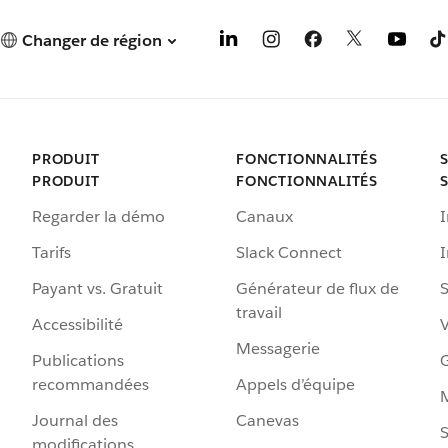
Changer de région
PRODUIT
FONCTIONNALITÉS
PRODUIT
FONCTIONNALITÉS
Regarder la démo
Canaux
I
Tarifs
Slack Connect
Payant vs. Gratuit
Générateur de flux de
S
travail
Accessibilité
Messagerie
Publications
G
recommandées
Appels d’équipe
Journal des
Canevas
S
modifications