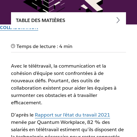
TABLE DES MATIÈRES
COLLABORATION
Outils de travail à distance :
Temps de lecture : 4 min
améliorer l'efficacité en
entreprise
Avec le télétravail, la communication et la
cohésion d’équipe sont confrontées à de
Offrez à vos collaborateurs la possibilité d’être plus
nouveaux défis. Pourtant, des outils de
productifs et plus impliqués en simplifiant les flux de travail,
collaboration existent pour aider les équipes à
la collaboration et la communication
surmonter ces obstacles et à travailler
efficacement.
Par l’équipe Slack
D’après le
Rapport sur l’état du travail 2021
30 septembre 2025
menée par Quantum Workplace, 82 % des
salariés en télétravail estiment qu’ils disposent de
la technologie nécessaire pour rester connectés