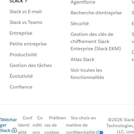
SLACK ?
Agentforce
V
Slack vs E-mail
Recherche d’entreprise
S
Slack vs Teams
Sécurité
Entreprise
Gestion des clés de
S
chiffrement Slack
v
Petite entreprise
Enterprise (Slack EKM)
D
Productivité
Atlas Slack
s
Gestion des tâches
Voir toutes les
Évolutivité
fonctionnalités
Confiance
Conf
Co
Préféren
Vos choix en
Téléchar
©2026 Slack
ger
identi
nditi
ces de
matière de
Technologies,
Slack
LLC, une
alité
ons
cookies
confidentialité