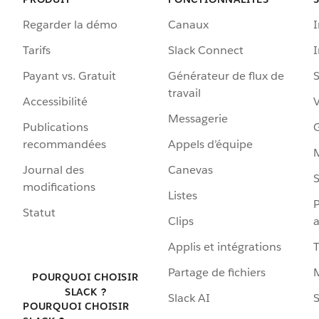
Regarder la démo
Canaux
I
Tarifs
Slack Connect
Payant vs. Gratuit
Générateur de flux de
S
travail
Accessibilité
Messagerie
Publications
G
recommandées
Appels d’équipe
Journal des
Canevas
S
modifications
Listes
P
Statut
Clips
a
Applis et intégrations
Partage de fichiers
POURQUOI CHOISIR
SLACK ?
Slack AI
S
POURQUOI CHOISIR