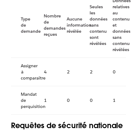
Données
Seules
relatives
les
au
Nombre
Type
Aucune
données
contenu
de
de
information
sans
et
demandes
demande
révélée
contenu
données
reçues
sont
sans
révélées
contenu
révélées
Assigner
à
4
2
2
0
comparaître
Mandat
de
1
0
0
1
perquisition
Requêtes de sécurité nationale