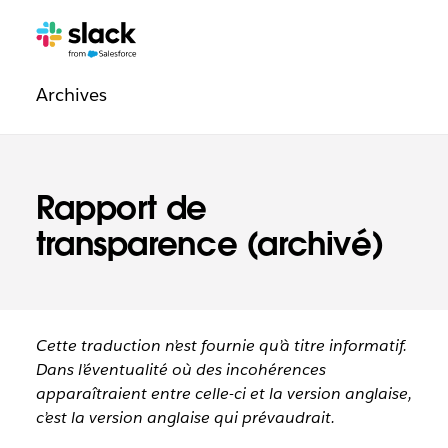
Navigation
Pages
supplémentaires
légale
Archives
Rapport de
transparence (archivé)
Cette traduction n’est fournie qu’à titre informatif.
Dans l’éventualité où des incohérences
apparaîtraient entre celle-ci et la version anglaise,
c’est la version anglaise qui prévaudrait.