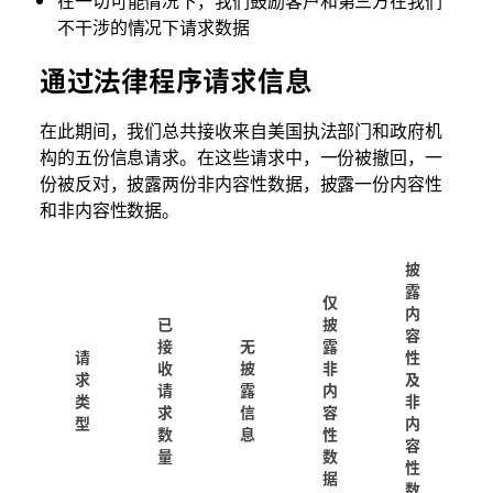
在一切可能情况下，我们鼓励客户和第三方在我们
不干涉的情况下请求数据
通过法律程序请求信息
在此期间，我们总共接收来自美国执法部门和政府机
构的五份信息请求。在这些请求中，一份被撤回，一
份被反对，披露两份非内容性数据，披露一份内容性
和非内容性数据。
披
露
仅
内
已
披
容
接
无
露
请
性
收
披
非
求
及
请
露
内
类
非
求
信
容
型
内
数
息
性
容
量
数
性
据
数