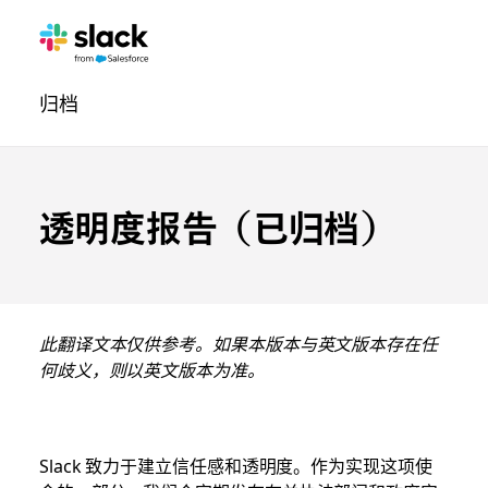
法
其
页
归档
律
他
面
导
航
透明度报告（已归档）
此翻译文本仅供参考。如果本版本与英文版本存在任
何歧义，则以英文版本为准。
Slack 致力于建立信任感和透明度。作为实现这项使