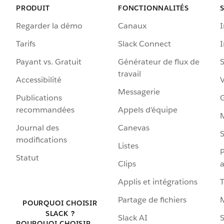
PRODUIT
FONCTIONNALITÉS
Regarder la démo
Canaux
I
Tarifs
Slack Connect
Payant vs. Gratuit
Générateur de flux de
S
travail
Accessibilité
Messagerie
Publications
G
recommandées
Appels d’équipe
Journal des
Canevas
S
modifications
Listes
P
Statut
Clips
a
Applis et intégrations
Partage de fichiers
POURQUOI CHOISIR
SLACK ?
Slack AI
S
POURQUOI CHOISIR