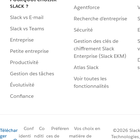
SLACK ?
Agentforce
V
Slack vs E-mail
Recherche d’entreprise
S
Slack vs Teams
Sécurité
Entreprise
Gestion des clés de
S
chiffrement Slack
v
Petite entreprise
Enterprise (Slack EKM)
D
Productivité
Atlas Slack
s
Gestion des tâches
Voir toutes les
Évolutivité
fonctionnalités
Confiance
Conf
Co
Préféren
Vos choix en
Téléchar
©2026 Slack
ger
identi
nditi
ces de
matière de
Technologies,