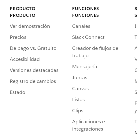
PRODUCTO
FUNCIONES
PRODUCTO
FUNCIONES
Ver demostración
Canales
I
Precios
Slack Connect
T
De pago vs. Gratuito
Creador de flujos de
A
trabajo
Accesibilidad
Mensajería
Versiones destacadas
G
Juntas
Registro de cambios
Canvas
Estado
Listas
F
Clips
y
Aplicaciones e
integraciones