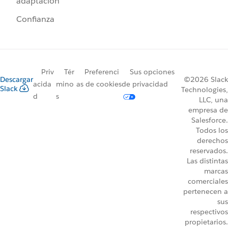
adaptación
Confianza
Priv
Tér
Preferenci
Sus opciones
Descargar
©2026 Slack
acida
mino
as de cookies
de privacidad
Slack
Technologies,
d
s
LLC, una
empresa de
Salesforce.
Todos los
derechos
reservados.
Las distintas
marcas
comerciales
pertenecen a
sus
respectivos
propietarios.