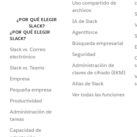
Uso compartido de
archivos
S
¿POR QUÉ ELEGIR
IA de Slack
V
SLACK?
Agentforce
¿POR QUÉ ELEGIR
S
SLACK?
Búsqueda empresarial
Slack vs. Correo
Seguridad
electrónico
C
Administración de
s
Slack vs. Teams
claves de cifrado (EKM)
V
Empresa
Atlas de Slack
s
Pequeña empresa
Ver todas las funciones
Productividad
Administración de
tareas
Capacidad de