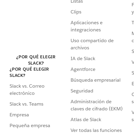
Listas
F
Clips
y
Aplicaciones e
integraciones
Uso compartido de
archivos
S
¿POR QUÉ ELEGIR
IA de Slack
V
SLACK?
Agentforce
¿POR QUÉ ELEGIR
S
SLACK?
Búsqueda empresarial
Slack vs. Correo
Seguridad
electrónico
C
Administración de
s
Slack vs. Teams
claves de cifrado (EKM)
V
Empresa
Atlas de Slack
s
Pequeña empresa
Ver todas las funciones