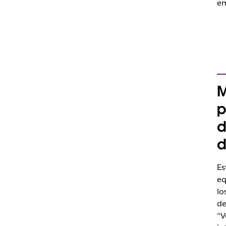
em
M
p
d
d
Es
eq
lo
de
“V