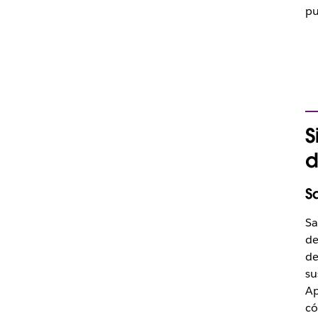
pu
S
d
S
Sa
de
de
su
Ap
có