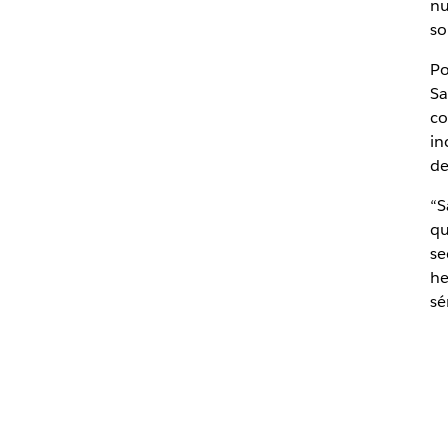
nu
so
Po
Sa
co
in
de
“S
qu
se
he
sé