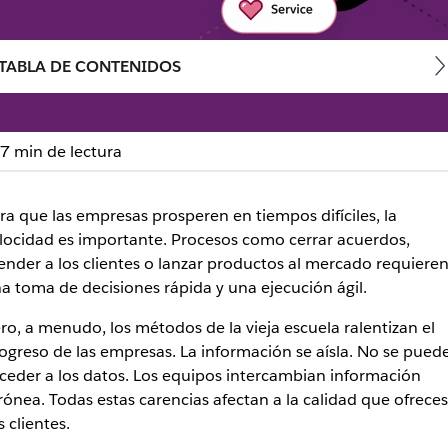
TABLA DE CONTENIDOS
7 min de lectura
n nuevas herramientas par
ra que las empresas prosperen en tiempos difíciles, la
locidad es importante. Procesos como cerrar acuerdos,
ender a los clientes o lanzar productos al mercado requiere
entas y los datos para que todo el mundo pueda colaborar y 
a toma de decisiones rápida y una ejecución ágil.
ro, a menudo, los métodos de la vieja escuela ralentizan el
ogreso de las empresas. La información se aísla. No se pued
ceder a los datos. Los equipos intercambian información
rónea. Todas estas carencias afectan a la calidad que ofreces
s clientes.