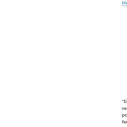
bl
“E
va
po
fa