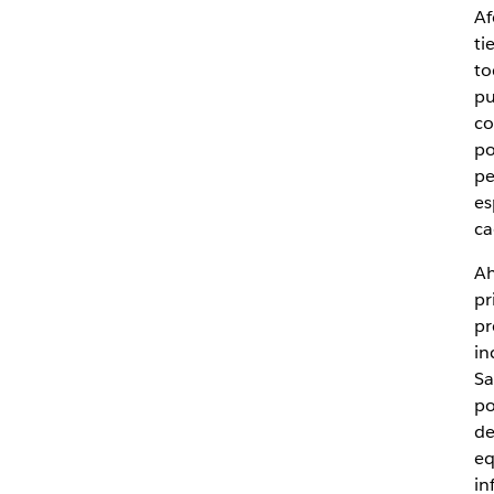
Af
ti
to
pu
co
po
pe
es
ca
Ah
pr
pr
in
Sa
po
de
eq
in