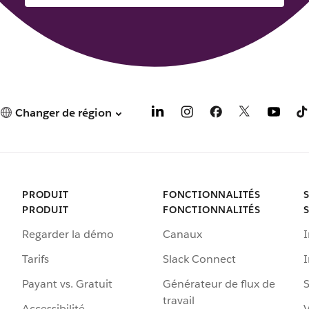
Changer de région
PRODUIT
FONCTIONNALITÉS
PRODUIT
FONCTIONNALITÉS
Regarder la démo
Canaux
I
Tarifs
Slack Connect
Payant vs. Gratuit
Générateur de flux de
S
travail
Accessibilité