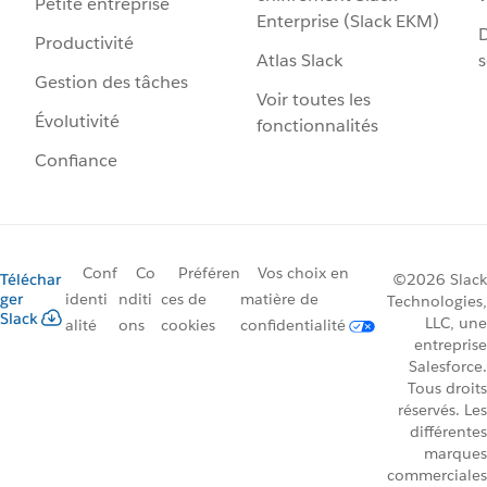
Petite entreprise
Enterprise (Slack EKM)
D
Productivité
Atlas Slack
s
Gestion des tâches
Voir toutes les
Évolutivité
fonctionnalités
Confiance
Conf
Co
Préféren
Vos choix en
Téléchar
©2026 Slack
ger
identi
nditi
ces de
matière de
Technologies,
Slack
LLC, une
alité
ons
cookies
confidentialité
entreprise
Salesforce.
Tous droits
réservés. Les
différentes
marques
commerciales