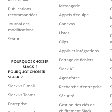
Messagerie
Publications
G
recommandées
Appels d’équipe
Journal des
Canevas
S
modifications
Listes
P
Statut
Clips
a
Applis et intégrations
Partage de fichiers
POURQUOI CHOISIR
SLACK ?
Slack AI
S
POURQUOI CHOISIR
SLACK ?
Agentforce
V
Slack vs E-mail
Recherche d’entreprise
S
Slack vs Teams
Sécurité
Entreprise
Gestion des clés de
S
chiffrement Slack
v