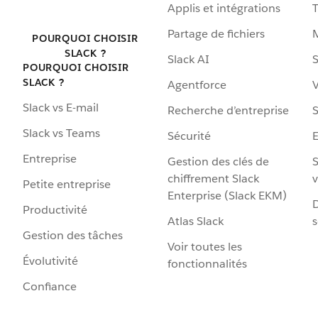
Applis et intégrations
Partage de fichiers
POURQUOI CHOISIR
SLACK ?
Slack AI
S
POURQUOI CHOISIR
SLACK ?
Agentforce
V
Slack vs E-mail
Recherche d’entreprise
S
Slack vs Teams
Sécurité
Entreprise
Gestion des clés de
S
chiffrement Slack
v
Petite entreprise
Enterprise (Slack EKM)
D
Productivité
Atlas Slack
s
Gestion des tâches
Voir toutes les
Évolutivité
fonctionnalités
Confiance