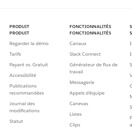
PRODUIT
FONCTIONNALITÉS
PRODUIT
FONCTIONNALITÉS
Regarder la démo
Canaux
I
Tarifs
Slack Connect
Payant vs. Gratuit
Générateur de flux de
S
travail
Accessibilité
Messagerie
Publications
G
recommandées
Appels d’équipe
Journal des
Canevas
S
modifications
Listes
P
Statut
Clips
a