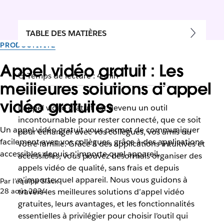
TABLE DES MATIÈRES
PRODUCTIVITÉ
Appel vidéo gratuit : Les
Temps de lecture : 4 min
meilleures solutions d’appel
vidéo gratuites
L’appel vidéo gratuit est devenu un outil
incontournable pour rester connecté, que ce soit
Un appel vidéo gratuit vous permet de communiquer
pour échanger avec vos collègues, vos amis ou
facilement avec vos collègues, grâce à des applications
votre famille. Grâce à des applications intuitives et
accessibles depuis n'importe quel appareil.
accessibles, vous pouvez désormais organiser des
appels vidéo de qualité, sans frais et depuis
n’importe quel appareil. Nous vous guidons à
Par l’équipe Slack
28 août 2024
travers les meilleures solutions d’appel vidéo
gratuites, leurs avantages, et les fonctionnalités
essentielles à privilégier pour choisir l’outil qui