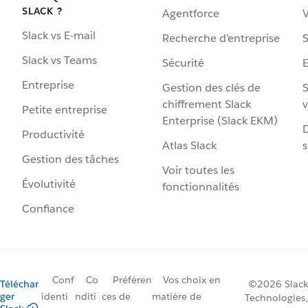
SLACK ?
Agentforce
V
Slack vs E-mail
Recherche d’entreprise
S
Slack vs Teams
Sécurité
Entreprise
Gestion des clés de
S
chiffrement Slack
v
Petite entreprise
Enterprise (Slack EKM)
D
Productivité
Atlas Slack
s
Gestion des tâches
Voir toutes les
Évolutivité
fonctionnalités
Confiance
Conf
Co
Préféren
Vos choix en
Téléchar
©2026 Slack
ger
identi
nditi
ces de
matière de
Technologies,