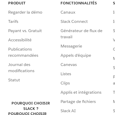
PRODUIT
FONCTIONNALITÉS
Regarder la démo
Canaux
I
Tarifs
Slack Connect
Payant vs. Gratuit
Générateur de flux de
S
travail
Accessibilité
Messagerie
Publications
G
recommandées
Appels d’équipe
Journal des
Canevas
S
modifications
Listes
P
Statut
Clips
a
Applis et intégrations
Partage de fichiers
POURQUOI CHOISIR
SLACK ?
Slack AI
S
POURQUOI CHOISIR