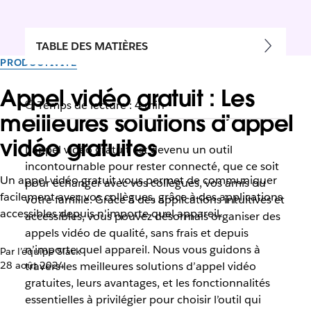
TABLE DES MATIÈRES
PRODUCTIVITÉ
Appel vidéo gratuit : Les
Temps de lecture : 4 min
meilleures solutions d’appel
vidéo gratuites
L’appel vidéo gratuit est devenu un outil
incontournable pour rester connecté, que ce soit
Un appel vidéo gratuit vous permet de communiquer
pour échanger avec vos collègues, vos amis ou
facilement avec vos collègues, grâce à des applications
votre famille. Grâce à des applications intuitives et
accessibles depuis n'importe quel appareil.
accessibles, vous pouvez désormais organiser des
appels vidéo de qualité, sans frais et depuis
n’importe quel appareil. Nous vous guidons à
Par l’équipe Slack
28 août 2024
travers les meilleures solutions d’appel vidéo
gratuites, leurs avantages, et les fonctionnalités
essentielles à privilégier pour choisir l’outil qui