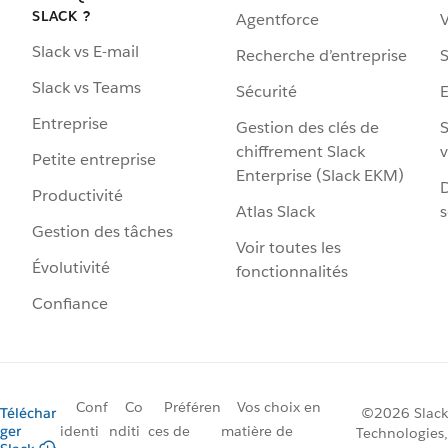
SLACK ?
Agentforce
V
Slack vs E-mail
Recherche d’entreprise
S
Slack vs Teams
Sécurité
Entreprise
Gestion des clés de
S
chiffrement Slack
v
Petite entreprise
Enterprise (Slack EKM)
D
Productivité
Atlas Slack
s
Gestion des tâches
Voir toutes les
Évolutivité
fonctionnalités
Confiance
Conf
Co
Préféren
Vos choix en
Téléchar
©2026 Slack
ger
identi
nditi
ces de
matière de
Technologies,