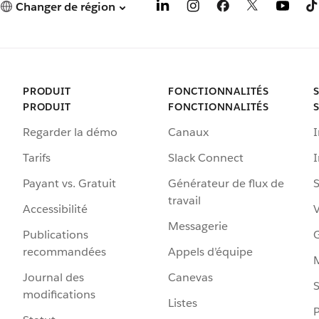
Changer de région
PRODUIT
FONCTIONNALITÉS
PRODUIT
FONCTIONNALITÉS
Regarder la démo
Canaux
I
Tarifs
Slack Connect
Payant vs. Gratuit
Générateur de flux de
S
travail
Accessibilité
Messagerie
Publications
G
recommandées
Appels d’équipe
Journal des
Canevas
S
modifications
Listes
P