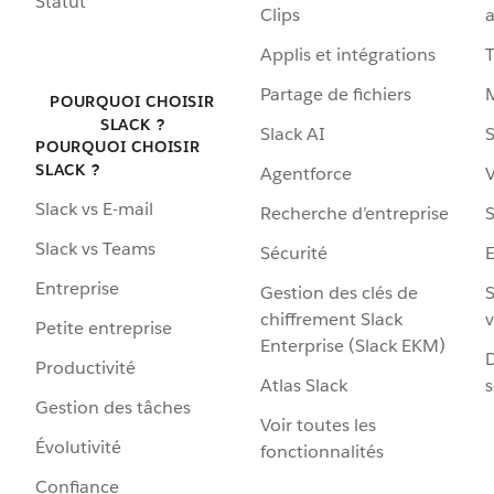
Statut
Clips
a
Applis et intégrations
Partage de fichiers
POURQUOI CHOISIR
SLACK ?
Slack AI
S
POURQUOI CHOISIR
SLACK ?
Agentforce
V
Slack vs E-mail
Recherche d’entreprise
S
Slack vs Teams
Sécurité
Entreprise
Gestion des clés de
S
chiffrement Slack
v
Petite entreprise
Enterprise (Slack EKM)
D
Productivité
Atlas Slack
s
Gestion des tâches
Voir toutes les
Évolutivité
fonctionnalités
Confiance