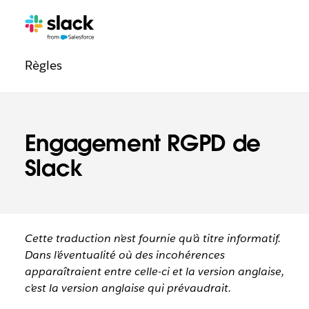
Navigation
Pages
supplémentaires
de
Règles
confiance
Engagement RGPD de
Slack
Cette traduction n’est fournie qu’à titre informatif.
Dans l’éventualité où des incohérences
apparaîtraient entre celle-ci et la version anglaise,
c’est la version anglaise qui prévaudrait.