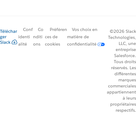
Conf
Co
Préféren
Vos choix en
Téléchar
©2026 Slack
ger
identi
nditi
ces de
matière de
Technologies,
Slack
LLC, une
alité
ons
cookies
confidentialité
entreprise
Salesforce.
Tous droits
réservés. Les
différentes
marques
commerciales
appartiennent
à leurs
propriétaires
respectifs.