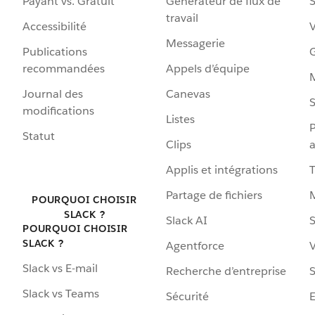
Payant vs. Gratuit
Générateur de flux de
S
travail
Accessibilité
Messagerie
Publications
G
recommandées
Appels d’équipe
Journal des
Canevas
S
modifications
Listes
P
Statut
Clips
a
Applis et intégrations
Partage de fichiers
POURQUOI CHOISIR
SLACK ?
Slack AI
S
POURQUOI CHOISIR
SLACK ?
Agentforce
V
Slack vs E-mail
Recherche d’entreprise
S
Slack vs Teams
Sécurité