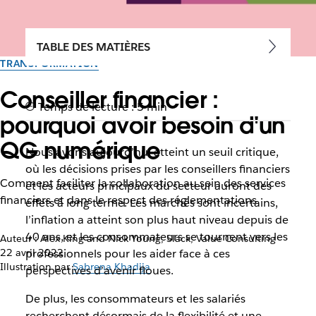
TABLE DES MATIÈRES
TRANSFORMATION
Conseiller financier :
Temps de lecture : 5 min
pourquoi avoir besoin d'un
QG numérique
Nous avons aujourd’hui atteint un seuil critique,
où les décisions prises par les conseillers financiers
Comment faciliter la collaboration au sein des services
et les acteurs principaux du secteur auront des
financiers et dans le respect des réglementations
effets à long terme. Les marchés sont incertains,
l’inflation a atteint son plus haut niveau depuis de
40 ans, et les consommateurs se tournent vers les
Auteur : Alex King and Nick Young, Slack, Value Consulting
22 avril 2022
professionnels pour les aider face à ces
Illustration par
Sabrena Khadija
perspectives d’avenir floues.
De plus, les consommateurs et les salariés
recherchent désormais de la flexibilité et une