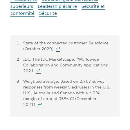
supérieurs
Leadership éclairé
Sécurité et
conformité
Sécurité
Notes
State of the connected customer, Salesforce
(October 2020)
↩
de
IDC, The IDC MarketScape: “Worldwide
bas
Collaboration and Community Applications
de
2021
↩
page
Weighted average. Based on 2,707 survey
responses from weekly Slack users in the U.S.,
U.K., Australia and Canada with a ± 2%
margin of error at 95% CI (December
2021)
↩