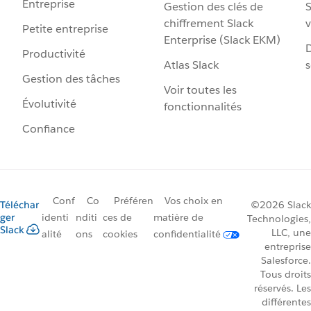
Entreprise
Gestion des clés de
S
chiffrement Slack
v
Petite entreprise
Enterprise (Slack EKM)
D
Productivité
Atlas Slack
s
Gestion des tâches
Voir toutes les
Évolutivité
fonctionnalités
Confiance
Conf
Co
Préféren
Vos choix en
Téléchar
©2026 Slack
ger
identi
nditi
ces de
matière de
Technologies,
Slack
LLC, une
alité
ons
cookies
confidentialité
entreprise
Salesforce.
Tous droits
réservés. Les
différentes