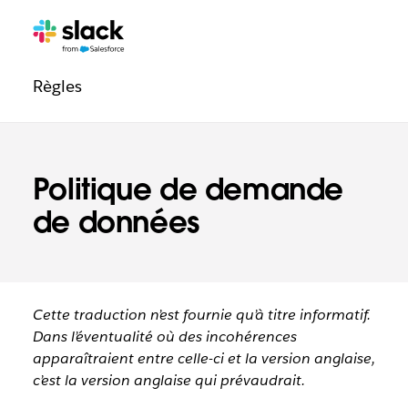
Navigation
Pages
supplémentaires
de
Règles
confiance
Politique de demande
de données
Cette traduction n’est fournie qu’à titre informatif.
Dans l’éventualité où des incohérences
apparaîtraient entre celle-ci et la version anglaise,
c’est la version anglaise qui prévaudrait.