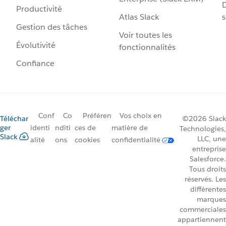
D
Productivité
Atlas Slack
s
Gestion des tâches
Voir toutes les
Évolutivité
fonctionnalités
Confiance
Conf
Co
Préféren
Vos choix en
Téléchar
©2026 Slack
ger
identi
nditi
ces de
matière de
Technologies,
Slack
LLC, une
alité
ons
cookies
confidentialité
entreprise
Salesforce.
Tous droits
réservés. Les
différentes
marques
commerciales
appartiennent