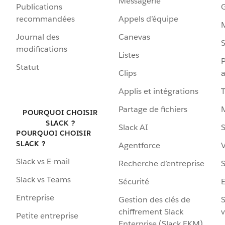
Messagerie
Publications
G
recommandées
Appels d’équipe
Journal des
Canevas
S
modifications
Listes
P
Statut
Clips
a
Applis et intégrations
Partage de fichiers
POURQUOI CHOISIR
SLACK ?
Slack AI
S
POURQUOI CHOISIR
SLACK ?
Agentforce
V
Slack vs E-mail
Recherche d’entreprise
S
Slack vs Teams
Sécurité
Entreprise
Gestion des clés de
S
chiffrement Slack
v
Petite entreprise
Enterprise (Slack EKM)