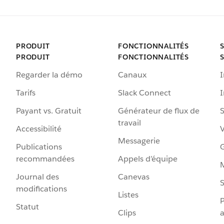
PRODUIT
FONCTIONNALITÉS
PRODUIT
FONCTIONNALITÉS
Regarder la démo
Canaux
I
Tarifs
Slack Connect
Payant vs. Gratuit
Générateur de flux de
S
travail
Accessibilité
Messagerie
Publications
G
recommandées
Appels d’équipe
Journal des
Canevas
S
modifications
Listes
P
Statut
Clips
a