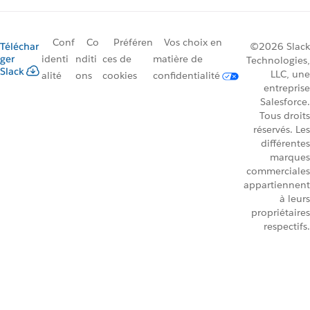
Conf
Co
Préféren
Vos choix en
Téléchar
©2026 Slack
ger
identi
nditi
ces de
matière de
Technologies,
Slack
LLC, une
alité
ons
cookies
confidentialité
entreprise
Salesforce.
Tous droits
réservés. Les
différentes
marques
commerciales
appartiennent
à leurs
propriétaires
respectifs.