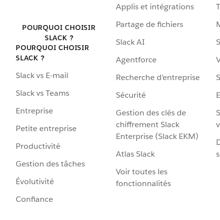
Applis et intégrations
Partage de fichiers
POURQUOI CHOISIR
SLACK ?
Slack AI
S
POURQUOI CHOISIR
SLACK ?
Agentforce
V
Slack vs E-mail
Recherche d’entreprise
S
Slack vs Teams
Sécurité
Entreprise
Gestion des clés de
S
chiffrement Slack
v
Petite entreprise
Enterprise (Slack EKM)
D
Productivité
Atlas Slack
s
Gestion des tâches
Voir toutes les
Évolutivité
fonctionnalités
Confiance