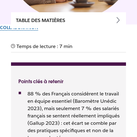
TABLE DES MATIÈRES
COLLABORATION
Travail d’équipe : le guide
Temps de lecture : 7 min
complet pour collaborer
efficacement en 2026
Points clés à retenir
Par l’équipe Slack
28 avril 2026
88 % des Français considèrent le travail
en équipe essentiel (Baromètre Unédic
2023), mais seulement 7 % des salariés
français se sentent réellement impliqués
(Gallup 2023) : cet écart se comble par
des pratiques spécifiques et non de la