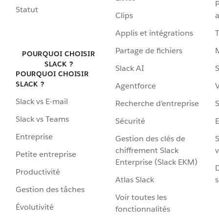
P
Statut
Clips
a
Applis et intégrations
Partage de fichiers
POURQUOI CHOISIR
SLACK ?
Slack AI
S
POURQUOI CHOISIR
SLACK ?
Agentforce
V
Slack vs E-mail
Recherche d’entreprise
S
Slack vs Teams
Sécurité
Entreprise
Gestion des clés de
S
chiffrement Slack
v
Petite entreprise
Enterprise (Slack EKM)
D
Productivité
Atlas Slack
s
Gestion des tâches
Voir toutes les
Évolutivité
fonctionnalités