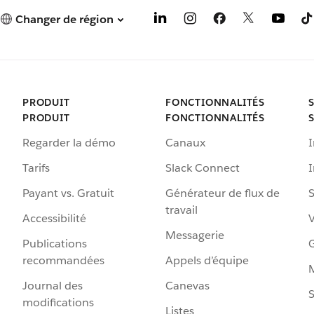
Changer de région
PRODUIT
FONCTIONNALITÉS
PRODUIT
FONCTIONNALITÉS
Regarder la démo
Canaux
I
Tarifs
Slack Connect
Payant vs. Gratuit
Générateur de flux de
S
travail
Accessibilité
Messagerie
Publications
G
recommandées
Appels d’équipe
Journal des
Canevas
S
modifications
Listes