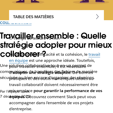
TABLE DES MATIÈRES
COLLABORATION
Travailler ensemble : Quelle
Temps de lecture : 5 min
stratégie adopter pour mieux
collaborer ?
Pour favoriser l’efficacité et la cohésion, le
travail
en équipe
est une approche idéale. Toutefois,
Une solution collaborative tout-en-un permet de
pour travailler ensemble, il est nécessaire
communiquer, de transférer des fichiers de manière
d’
adopter une stratégie adaptée
. De bonnes
sécurisée ou bien encore d'organiser des réunions.
pratiques et des outils numériques dédiés au
travail collaboratif doivent nécessairement être
mis en place
pour garantir la performance de vos
Par l’équipe Slack
7 décembre 2022
équipes
. Découvrez comment Slack peut vous
accompagner dans l’ensemble de vos projets
d’entreprise.