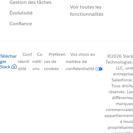
Gestion des tâches
Voir toutes les
Évolutivité
fonctionnalités
Confiance
Conf
Co
Préféren
Vos choix en
Téléchar
©2026 Slack
ger
identi
nditi
ces de
matière de
Technologies,
Slack
LLC, une
alité
ons
cookies
confidentialité
entreprise
Salesforce.
Tous droits
réservés. Les
différentes
marques
commerciales
appartiennent
à leurs
propriétaires