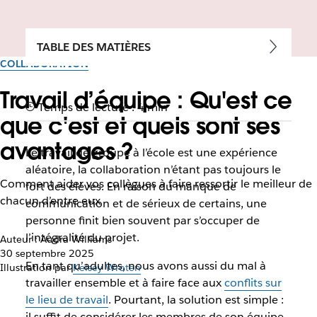
TABLE DES MATIÈRES
COLLABORATION
Travail d’équipe : Qu'est ce
Temps de lecture : 4 min
que c'est et quels sont ses
avantages ?
Le travail de groupe à l’école est une expérience
aléatoire, la collaboration n’étant pas toujours le
Comment aider vos collègues à faire ressortir le meilleur de
fort des élèves. En raison du manque de
chacun d’entre eux
communication et de sérieux de certains, une
personne finit bien souvent par s’occuper de
l’intégralité du projet.
Auteur : Audra Williams
30 septembre 2025
En tant qu’adultes, nous avons aussi du mal à
Illustration par
Kelsey Wroten
travailler ensemble et à faire face aux
conflits sur
le lieu de travail
. Pourtant, la solution est simple :
il suffit de considérer les membres de son équipe