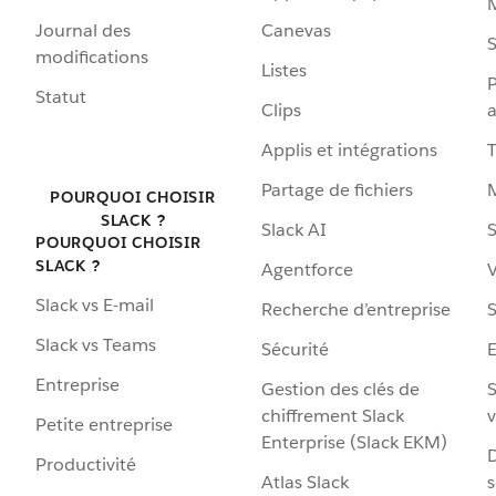
Journal des
Canevas
S
modifications
Listes
P
Statut
Clips
a
Applis et intégrations
Partage de fichiers
POURQUOI CHOISIR
SLACK ?
Slack AI
S
POURQUOI CHOISIR
SLACK ?
Agentforce
V
Slack vs E-mail
Recherche d’entreprise
S
Slack vs Teams
Sécurité
Entreprise
Gestion des clés de
S
chiffrement Slack
v
Petite entreprise
Enterprise (Slack EKM)
D
Productivité
Atlas Slack
s