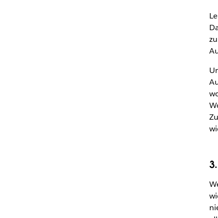
Le
Da
zu
Au
Um
Au
wo
Wo
Zu
wi
3
We
wi
ni