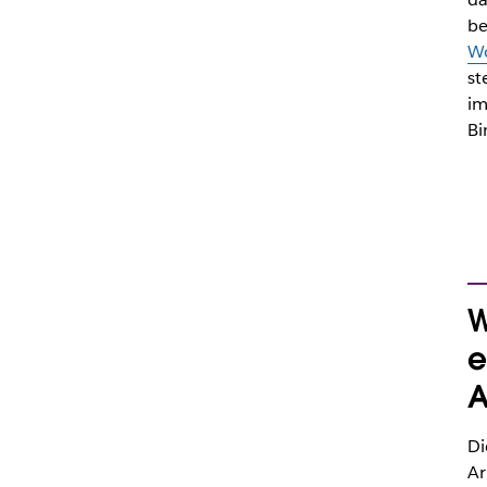
be
W
st
im
Bi
W
e
A
Di
Ar