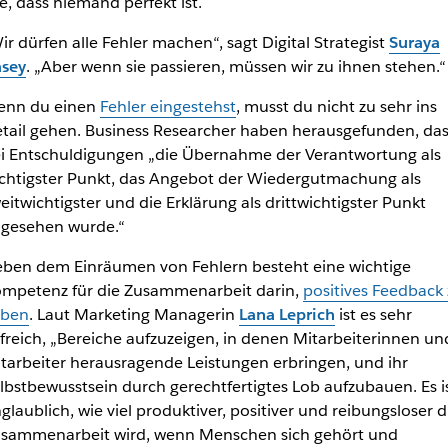
le, dass niemand perfekt ist.
ir dürfen alle Fehler machen“, sagt Digital Strategist
Suraya
sey
. „Aber wenn sie passieren, müssen wir zu ihnen stehen.“
nn du einen
Fehler eingestehst
, musst du nicht zu sehr ins
tail gehen. Business Researcher haben herausgefunden, das
i Entschuldigungen „die Übernahme der Verantwortung als
chtigster Punkt, das Angebot der Wiedergutmachung als
eitwichtigster und die Erklärung als drittwichtigster Punkt
gesehen wurde.“
ben dem Einräumen von Fehlern besteht eine wichtige
mpetenz für die Zusammenarbeit darin,
positives Feedback
eben
. Laut Marketing Managerin
Lana Leprich
ist es sehr
lfreich, „Bereiche aufzuzeigen, in denen Mitarbeiterinnen un
tarbeiter herausragende Leistungen erbringen, und ihr
lbstbewusstsein durch gerechtfertigtes Lob aufzubauen. Es i
glaublich, wie viel produktiver, positiver und reibungsloser d
sammenarbeit wird, wenn Menschen sich gehört und