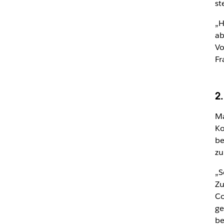
st
„H
ab
Vo
Fr
2.
Ma
Ko
be
zu
„S
Zu
Co
ge
be