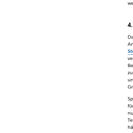
we
4
Da
An
St
ve
Be
zu
un
Gr
Sp
fü
nu
Te
hä