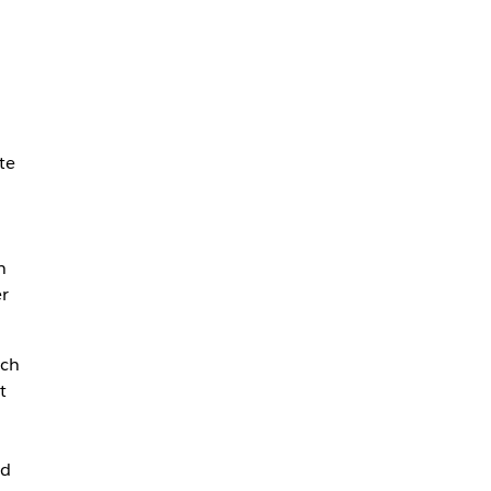
te
n
er
uch
t
nd