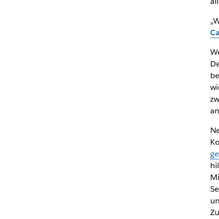
al
„W
Ca
We
De
be
wi
zw
an
Ne
Ko
g
hi
Mi
Se
un
Zu