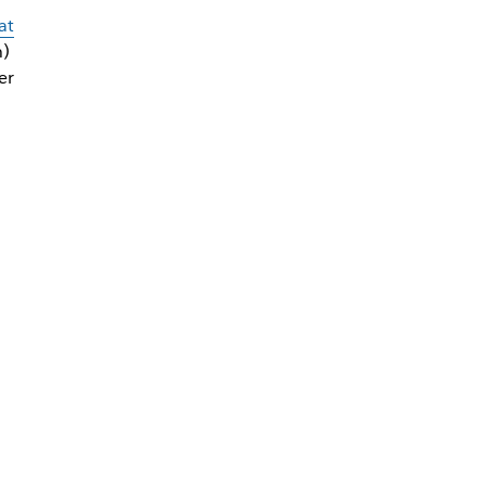
at
n)
er