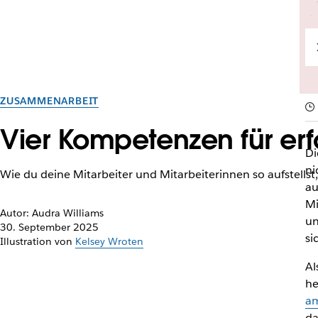
ZUSAMMENARBEIT
Vier Kompetenzen für er
Di
ni
Wie du deine Mitarbeiter und Mitarbeiterinnen so aufstellst,
au
Mi
Autor: Audra Williams
un
30. September 2025
si
Illustration von
Kelsey Wroten
Al
he
am
da