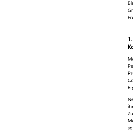
Bi
Gr
Fr
1
K
Ma
Pe
Pr
Co
Er
Ne
ih
Zu
Me
se