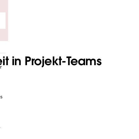
t in Projekt-Teams
r
s
n