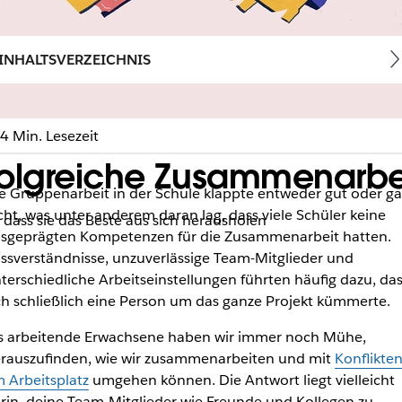
INHALTSVERZEICHNIS
4 Min. Lesezeit
folgreiche Zusammenarbei
e Gruppenarbeit in der Schule klappte entweder gut oder ga
cht, was unter anderem daran lag, dass viele Schüler keine
 dass sie das Beste aus sich herausholen
sgeprägten Kompetenzen für die Zusammenarbeit hatten.
ssverständnisse, unzuverlässige Team-Mitglieder und
terschiedliche Arbeitseinstellungen führten häufig dazu, das
ch schließlich eine Person um das ganze Projekt kümmerte.
s arbeitende Erwachsene haben wir immer noch Mühe,
rauszufinden, wie wir zusammenarbeiten und mit
Konflikte
 Arbeitsplatz
umgehen können. Die Antwort liegt vielleicht
rin, deine Team-Mitglieder wie Freunde und Kollegen zu