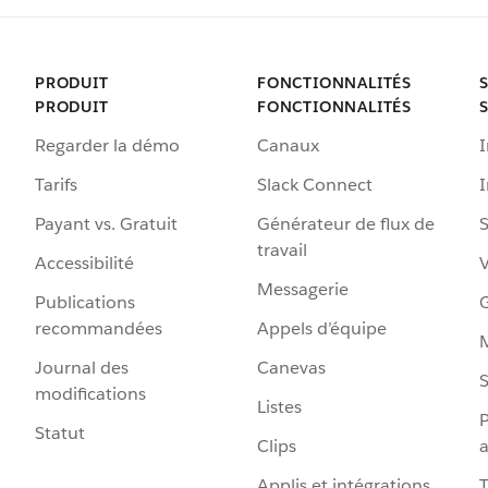
PRODUIT
FONCTIONNALITÉS
PRODUIT
FONCTIONNALITÉS
Regarder la démo
Canaux
I
Tarifs
Slack Connect
Payant vs. Gratuit
Générateur de flux de
S
travail
Accessibilité
Messagerie
Publications
G
recommandées
Appels d’équipe
Journal des
Canevas
S
modifications
Listes
P
Statut
Clips
a
Applis et intégrations