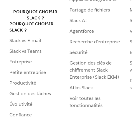
Partage de fichiers
POURQUOI CHOISIR
SLACK ?
Slack AI
S
POURQUOI CHOISIR
SLACK ?
Agentforce
V
Slack vs E-mail
Recherche d’entreprise
S
Slack vs Teams
Sécurité
Entreprise
Gestion des clés de
S
chiffrement Slack
v
Petite entreprise
Enterprise (Slack EKM)
D
Productivité
Atlas Slack
s
Gestion des tâches
Voir toutes les
Évolutivité
fonctionnalités
Confiance