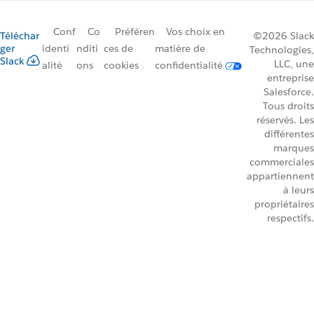
Conf
Co
Préféren
Vos choix en
Téléchar
©2026 Slack
ger
identi
nditi
ces de
matière de
Technologies,
Slack
LLC, une
alité
ons
cookies
confidentialité
entreprise
Salesforce.
Tous droits
réservés. Les
différentes
marques
commerciales
appartiennent
à leurs
propriétaires
respectifs.