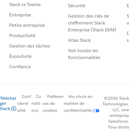
Slack vs Teams
Sécurité
Entreprise
Gestion des clés de
S
chiffrement Slack
v
Petite entreprise
Enterprise (Slack EKM)
D
Productivité
Atlas Slack
s
Gestion des tâches
Voir toutes les
Évolutivité
fonctionnalités
Confiance
Conf
Co
Préféren
Vos choix en
Téléchar
©2026 Slack
ger
identi
nditi
ces de
matière de
Technologies,
Slack
LLC, une
alité
ons
cookies
confidentialité
entreprise
Salesforce.
Tous droits