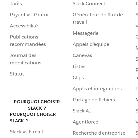
Tarifs
Slack Connect
Payant vs. Gratuit
Générateur de flux de
S
travail
Accessibilité
Messagerie
Publications
G
recommandées
Appels d’équipe
Journal des
Canevas
S
modifications
Listes
P
Statut
Clips
a
Applis et intégrations
Partage de fichiers
POURQUOI CHOISIR
SLACK ?
Slack AI
S
POURQUOI CHOISIR
SLACK ?
Agentforce
V
Slack vs E-mail
Recherche d’entreprise
S