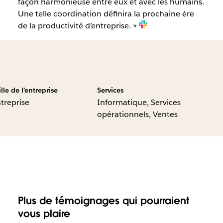
façon harmonieuse entre eux et avec les humains.
Une telle coordination définira la prochaine ère
de la productivité d’entreprise. »
ille de l’entreprise
Services
treprise
Informatique, Services
opérationnels, Ventes
Plus de témoignages qui pourraient
vous plaire