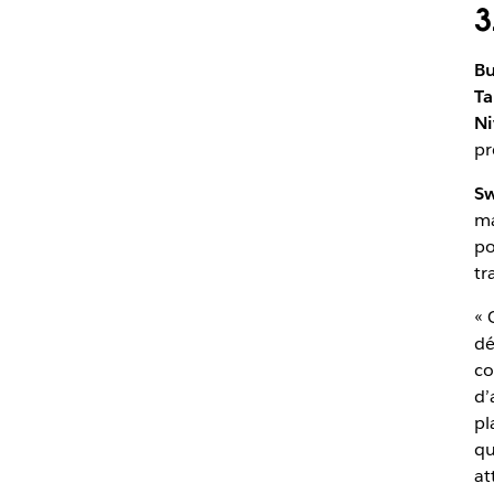
3
Bu
Ta
Ni
pr
Sw
ma
po
tr
« 
dé
co
d’
pl
qu
at