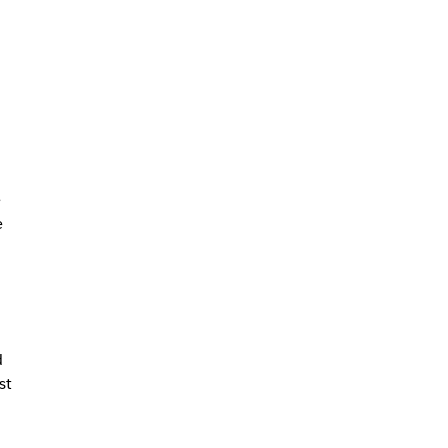
e
e
d
st