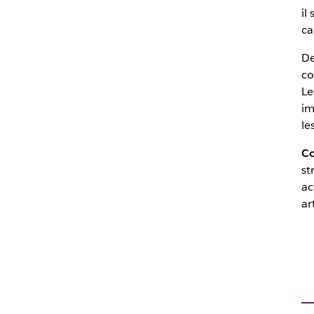
il
ca
De
co
Le
im
le
Co
st
ac
ar