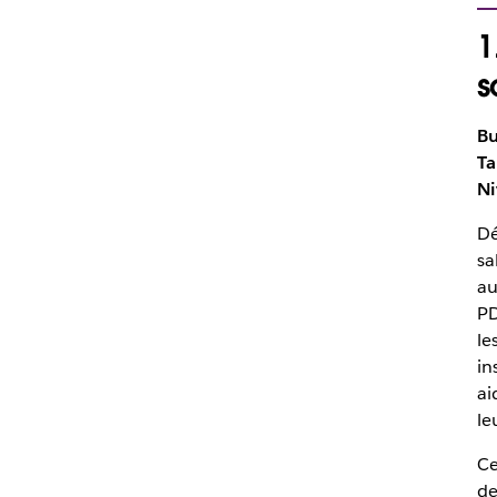
1
s
Bu
Ta
Ni
Dé
sa
au
PD
le
in
ai
le
Ce
d