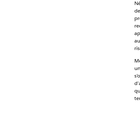
Né
d
pr
re
ap
au
ri
Mê
un
s’
d’
qu
te