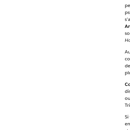
pe
ps
s’
An
so
Ho
Au
co
de
pl
Co
di
ou
Tr
Si
en