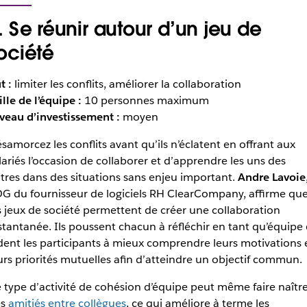
. Se réunir autour d’un jeu de
ociété
t :
limiter les conflits, améliorer la collaboration
ille de l’équipe :
10 personnes maximum
veau d’investissement :
moyen
samorcez les conflits avant qu’ils n’éclatent en offrant aux
lariés l’occasion de collaborer et d’apprendre les uns des
tres dans des situations sans enjeu important.
Andre Lavoie
G du fournisseur de logiciels RH ClearCompany, affirme qu
s jeux de société permettent de créer une collaboration
stantanée. Ils poussent chacun à réfléchir en tant qu’équipe 
dent les participants à mieux comprendre leurs motivations 
urs priorités mutuelles afin d’atteindre un objectif commun.
 type d’activité de cohésion d’équipe peut même faire naîtr
es
amitiés entre collègues
, ce qui améliore à terme les