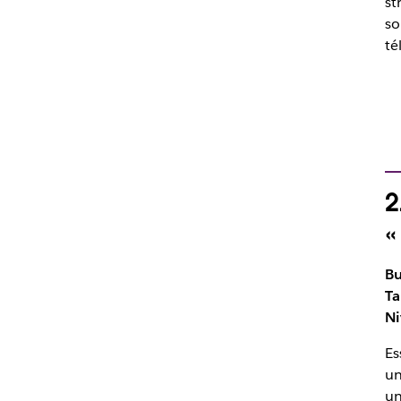
st
so
té
2
«
Bu
Ta
Ni
Es
u
un