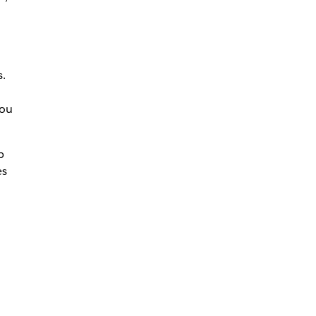
s.
 ou
p
es