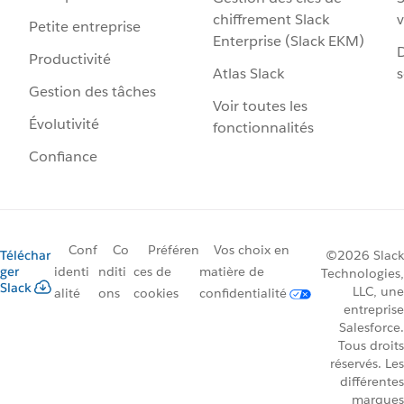
chiffrement Slack
v
Petite entreprise
Enterprise (Slack EKM)
D
Productivité
Atlas Slack
s
Gestion des tâches
Voir toutes les
Évolutivité
fonctionnalités
Confiance
Conf
Co
Préféren
Vos choix en
Téléchar
©2026 Slack
ger
identi
nditi
ces de
matière de
Technologies,
Slack
LLC, une
alité
ons
cookies
confidentialité
entreprise
Salesforce.
Tous droits
réservés. Les
différentes
marques