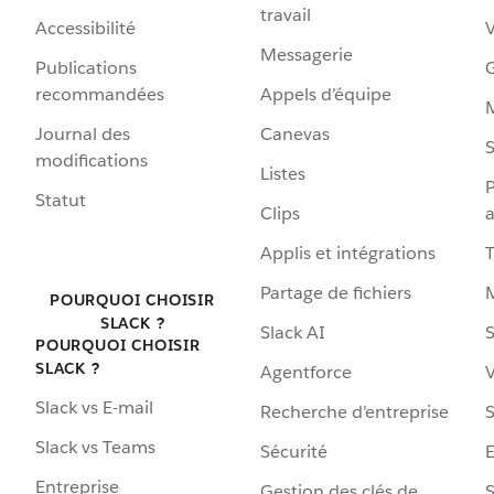
travail
Accessibilité
Messagerie
Publications
G
recommandées
Appels d’équipe
Journal des
Canevas
S
modifications
Listes
P
Statut
Clips
a
Applis et intégrations
Partage de fichiers
POURQUOI CHOISIR
SLACK ?
Slack AI
S
POURQUOI CHOISIR
SLACK ?
Agentforce
V
Slack vs E-mail
Recherche d’entreprise
S
Slack vs Teams
Sécurité
Entreprise
Gestion des clés de
S