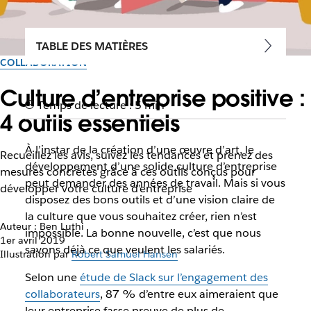
TABLE DES MATIÈRES
COLLABORATION
Culture d’entreprise positive :
Temps de lecture : 5 min
4 outils essentiels
À l’instar de la création d’une œuvre d’art, le
Recueillez les avis, suivez les tendances et prenez des
développement d’une solide culture d’entreprise
mesures concrètes grâce à ces outils conçus pour
peut demander des années de travail. Mais si vous
développer votre culture d’entreprise
disposez des bons outils et d’une vision claire de
la culture que vous souhaitez créer, rien n’est
Auteur : Ben Luthi
impossible. La bonne nouvelle, c’est que nous
1er avril 2019
savons déjà ce que veulent les salariés.
Illustration par
Robert Samuel Hansen
Selon une
étude de Slack sur l’engagement des
collaborateurs
, 87 % d’entre eux aimeraient que
leur entreprise fasse preuve de plus de