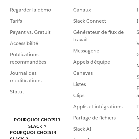
Regarder la démo
Canaux
I
Tarifs
Slack Connect
Payant vs. Gratuit
Générateur de flux de
S
travail
Accessibilité
Messagerie
Publications
G
recommandées
Appels d’équipe
Journal des
Canevas
S
modifications
Listes
P
Statut
Clips
a
Applis et intégrations
Partage de fichiers
POURQUOI CHOISIR
SLACK ?
Slack AI
S
POURQUOI CHOISIR
SLACK ?