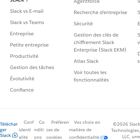
Agentforce
V
Slack vs E-mail
Recherche d’entreprise
S
Slack vs Teams
Sécurité
Entreprise
Gestion des clés de
S
chiffrement Slack
v
Petite entreprise
Enterprise (Slack EKM)
D
Productivité
Atlas Slack
s
Gestion des tâches
Voir toutes les
Évolutivité
fonctionnalités
Confiance
Conf
Co
Préféren
Vos choix en
Téléchar
©2026 Slack
ger
identi
nditi
ces de
matière de
Technologies,
Slack
LLC, une
alité
ons
cookies
confidentialité