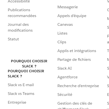
Accessibilité
Messagerie
Publications
G
recommandées
Appels d’équipe
Journal des
Canevas
S
modifications
Listes
P
Statut
Clips
a
Applis et intégrations
Partage de fichiers
POURQUOI CHOISIR
SLACK ?
Slack AI
S
POURQUOI CHOISIR
SLACK ?
Agentforce
V
Slack vs E-mail
Recherche d’entreprise
S
Slack vs Teams
Sécurité
Entreprise
Gestion des clés de
S