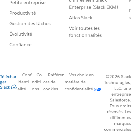
chiffrement Slack
v
Petite entreprise
Enterprise (Slack EKM)
D
Productivité
Atlas Slack
s
Gestion des tâches
Voir toutes les
Évolutivité
fonctionnalités
Confiance
Conf
Co
Préféren
Vos choix en
Téléchar
©2026 Slack
ger
identi
nditi
ces de
matière de
Technologies,
Slack
LLC, une
alité
ons
cookies
confidentialité
entreprise
Salesforce.
Tous droits
réservés. Les
différentes
marques
commerciales