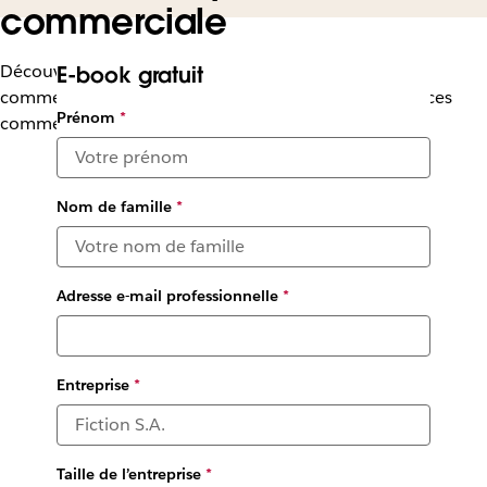
commerciale
Découvrez le rôle essentiel joué par les opérations
E-book gratuit
commerciales dans la collaboration et les performances
Prénom
*
commerciales
Nom de famille
*
Adresse e-mail professionnelle
*
Entreprise
*
Taille de l’entreprise
*