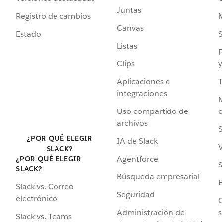
Juntas
Registro de cambios
Canvas
Estado
Listas
F
Clips
y
Aplicaciones e
integraciones
Uso compartido de
archivos
S
¿POR QUÉ ELEGIR
IA de Slack
V
SLACK?
Agentforce
¿POR QUÉ ELEGIR
S
SLACK?
Búsqueda empresarial
Slack vs. Correo
Seguridad
electrónico
C
Administración de
s
Slack vs. Teams