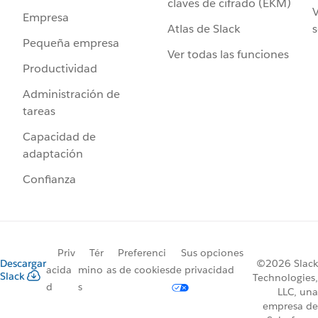
claves de cifrado (EKM)
V
Empresa
Atlas de Slack
s
Pequeña empresa
Ver todas las funciones
Productividad
Administración de
tareas
Capacidad de
adaptación
Confianza
Priv
Tér
Preferenci
Sus opciones
Descargar
©2026 Slack
acida
mino
as de cookies
de privacidad
Slack
Technologies,
d
s
LLC, una
empresa de