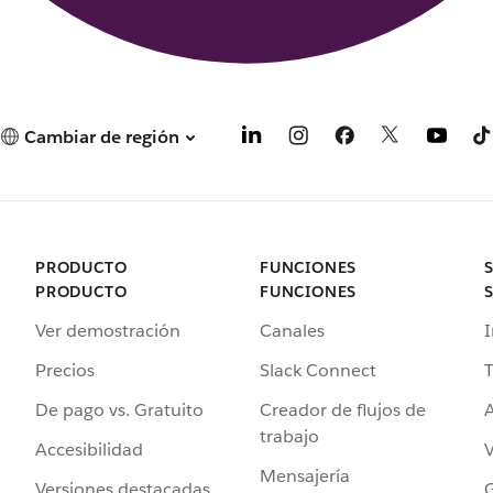
Cambiar de región
PRODUCTO
FUNCIONES
PRODUCTO
FUNCIONES
Ver demostración
Canales
I
Precios
Slack Connect
T
De pago vs. Gratuito
Creador de flujos de
A
trabajo
Accesibilidad
Mensajería
Versiones destacadas
G